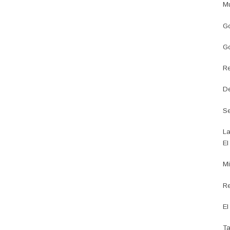
Mu
Go
Go
Re
De
Se
La
El
Mi
Re
El
Ta