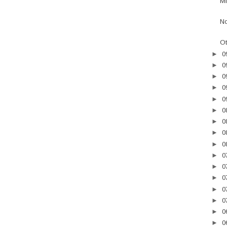
Mi
No
Ot
►
0
►
0
►
0
►
0
►
0
►
0
►
0
►
0
►
0
►
0
►
0
►
0
►
0
►
0
►
0
►
0