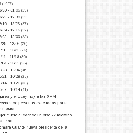
8
(1087)
2/30 - 01/06
(15)
2/23 - 12/30
(11)
2/16 - 12/23
(27)
2/09 - 12/16
(19)
2/02 - 12/09
(23)
1/25 - 12/02
(26)
1/18 - 11/25
(26)
1/11 - 11/18
(36)
1/04 - 11/11
(36)
0/28 - 11/04
(36)
0/21 - 10/28
(29)
0/14 - 10/21
(33)
0/07 - 10/14
(41)
uilas y el Licey, hoy a las 6 PM
cenas de personas evacuadas por la
erupción ...
jer muere al caer de un piso 27 mientras
se hac...
omara Guante, nueva presidenta de la
ADP