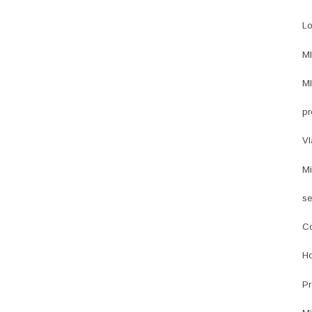
Lo
MI
MI
pr
Vl
Mi
se
Co
Ho
Pr