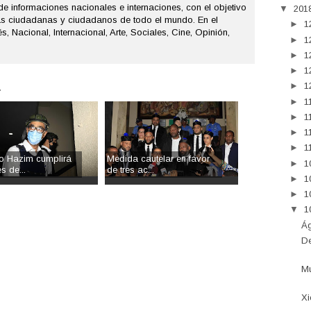
de informaciones nacionales e internaciones, con el objetivo
▼
201
as ciudadanas y ciudadanos de todo el mundo. En el
►
1
s, Nacional, Internacional, Arte, Sociales, Cine, Opinión,
►
1
►
1
►
1
.
►
1
►
1
►
1
►
1
►
1
o Hazim cumplirá
Medida cautelar en favor
►
1
s de...
de tres ac...
►
1
►
1
▼
1
Ág
De
Mu
Xi