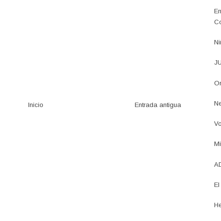
En
Co
Ni
JU
Or
Ne
Inicio
Entrada antigua
Vo
Mi
AD
El
He