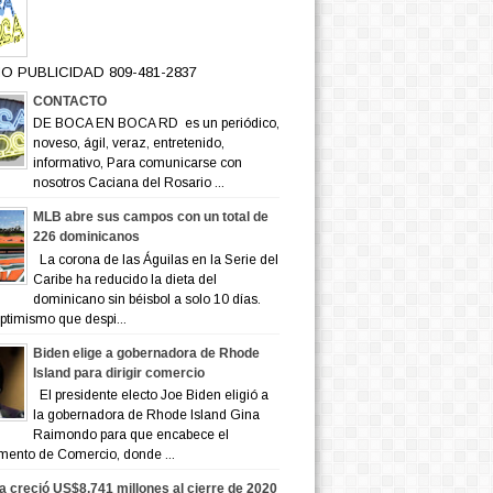
O PUBLICIDAD 809-481-2837
CONTACTO
DE BOCA EN BOCA RD es un periódico,
noveso, ágil, veraz, entretenido,
informativo, Para comunicarse con
nosotros Caciana del Rosario ...
MLB abre sus campos con un total de
226 dominicanos
La corona de las Águilas en la Serie del
Caribe ha reducido la dieta del
dominicano sin béisbol a solo 10 días.
ptimismo que despi...
Biden elige a gobernadora de Rhode
Island para dirigir comercio
El presidente electo Joe Biden eligió a
la gobernadora de Rhode Island Gina
Raimondo para que encabece el
mento de Comercio, donde ...
a creció US$8,741 millones al cierre de 2020