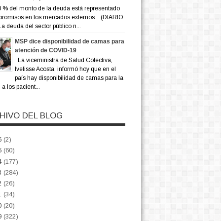
 % del monto de la deuda está representado
promisos en los mercados externos. (DIARIO
a deuda del sector público n...
MSP dice disponibilidad de camas para
atención de COVID-19
La viceministra de Salud Colectiva,
Ivelisse Acosta, informó hoy que en el
país hay disponibilidad de camas para la
a los pacient...
HIVO DEL BLOG
6
(2)
5
(60)
4
(177)
3
(284)
2
(26)
1
(34)
0
(20)
9
(322)