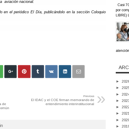
a aviación nacional.
Casi 70
por com
do en el periódico El Día, publicándolo en la sección Coloquio
LIBRE) L
atención 
ARC
►
202
►
202
»
►
202
Previous
El IDAC y el COE firman memorando de
►
202
a de
entendimiento interinstitucional
►
202
 común
►
202
►
202
n
►
201