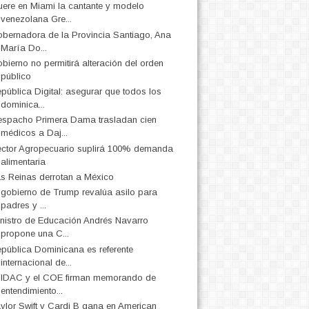
ere en Miami la cantante y modelo
venezolana Gre...
bernadora de la Provincia Santiago, Ana
María Do...
bierno no permitirá alteración del orden
público
pública Digital: asegurar que todos los
dominica...
spacho Primera Dama trasladan cien
médicos a Daj...
ctor Agropecuario suplirá 100% demanda
alimentaria
s Reinas derrotan a México
 gobierno de Trump revalúa asilo para
padres y ...
nistro de Educación Andrés Navarro
propone una C...
pública Dominicana es referente
internacional de...
 IDAC y el COE firman memorando de
entendimiento...
ylor Swift y Cardi B gana en American