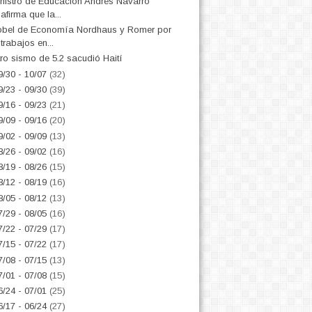
nistro de Educación Andrés Navarro
afirma que la...
bel de Economía Nordhaus y Romer por
trabajos en...
ro sismo de 5.2 sacudió Haití
9/30 - 10/07
(32)
9/23 - 09/30
(39)
9/16 - 09/23
(21)
9/09 - 09/16
(20)
9/02 - 09/09
(13)
8/26 - 09/02
(16)
8/19 - 08/26
(15)
8/12 - 08/19
(16)
8/05 - 08/12
(13)
7/29 - 08/05
(16)
7/22 - 07/29
(17)
7/15 - 07/22
(17)
7/08 - 07/15
(13)
7/01 - 07/08
(15)
6/24 - 07/01
(25)
6/17 - 06/24
(27)