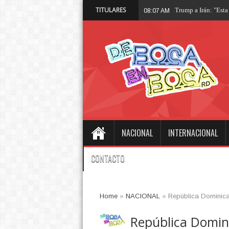
TITULARES
Trump a Irán: "Esta
08:07 AM
NACIONAL
INTERNACIONAL
CONTACTO
Home
»
NACIONAL
»
República Dominican
República Domini