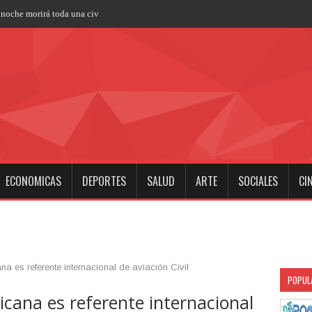
 noche morirá toda una civilización, para no volver jamás"
ECONOMICAS
DEPORTES
SALUD
ARTE
SOCIALES
CI
a es referente internacional de aviación Civil
POPUL
cana es referente internacional