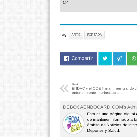
U2
Tag:
ARTE
PORTADA
Compartir
«
Next
El IDAC y el COE firman memorando d
entendimiento interinstitucional
DEBOCAENBOCARD.COM's Admi
Esta es una página digital 
de mantener informado a l
ámbito de Noticias de interé
Deportes y Salud.