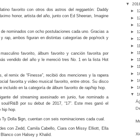
▼
201
 latino favorito con otros dos astros del reggaetón: Daddy
►
1
ximo honor, artista del año, junto con Ed Sheeran, Imagine
►
1
►
1
a de nominados con ocho postulaciones cada uno. Gracias a
►
1
 y rap, ambos figuran en distintas categorías de pop/rock y
►
1
►
1
►
1
masculino favorito, álbum favorito y canción favorita por
ás vendido del año y le mereció tres No. 1 en la lista Hot
►
1
►
1
►
1
, el remix de “Finesse”, recibió dos menciones y la rapera
►
1
cial favorita y video musical favorito, entre otros. Su disco
►
1
 incluido en la categoría de álbum favorito de rap/hip hop.
▼
1
igante del streaming asesinado en junio, fue nominado a
Ág
e soul/R&B por su debut de 2017, “17”. Este mes ganó el
De
 hip hop.
 Ty Dolla $ign, cuentan con seis nominaciones cada cual.
Mu
es con Zedd, Camila Cabello, Ciara con Missy Elliott, Ella
Xi
 Blanco con Halsey y Khalid.