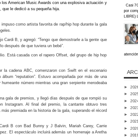
ró los American Music Awards con una explosiva actuación y
Casi 70
, que le dedicó a su pequeña hija.
por com
LIBRE) L
impuso como artista favorita de rap/hip hop durante la gala
ngeles.
ijo Cardi B, y agregó: “Tengo que demostrarle a la gente que
rlo después de que tuviera un bebé”.
atención 
lio. Está casada con el rapero Offset, del grupo de hip hop
or la cadena ABC, comenzaron con Swift en el escenario
ARC
su álbum “reputation”. Estuvo acompañada por más de una
o y humeante número mientras una gran serpiente merodeaba
►
202
►
202
una gala de premios, y llegó días después de que rompió su
►
202
n Instagram. Al final del premio, la cantante obtuvo tres
►
202
a más premiada en la historia de la gala, superando el récord
►
202
►
202
 Cardi B con Bad Bunny y J Balvin, Mariah Carey, Carrie
►
202
ópez. El espectáculo incluirá además un homenaje a Aretha
►
201