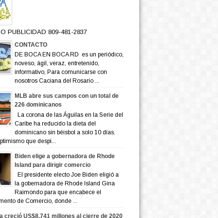
O PUBLICIDAD 809-481-2837
CONTACTO
DE BOCA EN BOCA RD es un periódico,
noveso, ágil, veraz, entretenido,
informativo, Para comunicarse con
nosotros Caciana del Rosario ...
MLB abre sus campos con un total de
226 dominicanos
La corona de las Águilas en la Serie del
Caribe ha reducido la dieta del
dominicano sin béisbol a solo 10 días.
ptimismo que despi...
Biden elige a gobernadora de Rhode
Island para dirigir comercio
El presidente electo Joe Biden eligió a
la gobernadora de Rhode Island Gina
Raimondo para que encabece el
mento de Comercio, donde ...
a creció US$8,741 millones al cierre de 2020