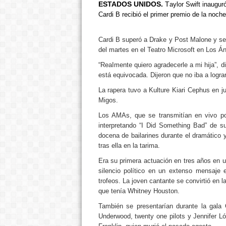
ESTADOS UNIDOS.
T
aylor Swift inaugu
Cardi B recibió el primer premio de la noche
Cardi B superó a Drake y Post Malone y se 
del martes en el Teatro Microsoft en Los Á
“ReaImente quiero agradecerle a mi hija”, d
está equivocada. Dijeron que no iba a logra
La rapera tuvo a Kulture Kiari Cephus en ju
Migos.
Los AMAs, que se transmitían en vivo p
interpretando “I Did Something Bad” de 
docena de bailarines durante el dramátic
tras ella en la tarima.
Era su primera actuación en tres años en 
silencio político en un extenso mensaje e
trofeos. La joven cantante se convirtió en l
que tenía Whitney Houston.
También se presentarían durante la gala
Underwood, twenty one pilots y Jennifer L