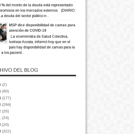
 % del monto de la deuda está representado
promisos en los mercados externos. (DIARIO
a deuda del sector público n...
MSP dice disponibilidad de camas para
atención de COVID-19
La viceministra de Salud Colectiva,
Ivelisse Acosta, informó hoy que en el
país hay disponibilidad de camas para la
a los pacient...
HIVO DEL BLOG
6
(2)
5
(60)
4
(177)
3
(284)
2
(26)
1
(34)
0
(20)
9
(322)