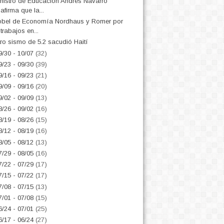
nistro de Educación Andrés Navarro
afirma que la...
bel de Economía Nordhaus y Romer por
trabajos en...
ro sismo de 5.2 sacudió Haití
9/30 - 10/07
(32)
9/23 - 09/30
(39)
9/16 - 09/23
(21)
9/09 - 09/16
(20)
9/02 - 09/09
(13)
8/26 - 09/02
(16)
8/19 - 08/26
(15)
8/12 - 08/19
(16)
8/05 - 08/12
(13)
7/29 - 08/05
(16)
7/22 - 07/29
(17)
7/15 - 07/22
(17)
7/08 - 07/15
(13)
7/01 - 07/08
(15)
6/24 - 07/01
(25)
6/17 - 06/24
(27)