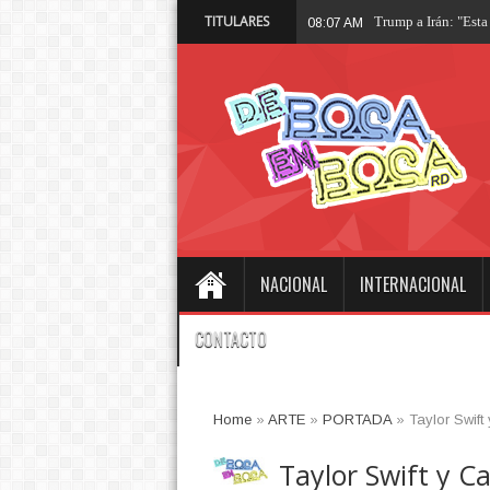
TITULARES
Santiago Hazim
05:07 AM
NACIONAL
INTERNACIONAL
CONTACTO
Home
»
ARTE
»
PORTADA
»
Taylor Swif
Taylor Swift y C