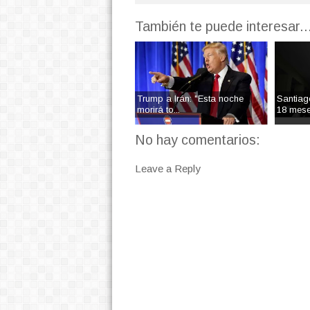
También te puede interesar..
Trump a Irán: "Esta noche
Santiag
morirá to...
18 mese
No hay comentarios:
Leave a Reply