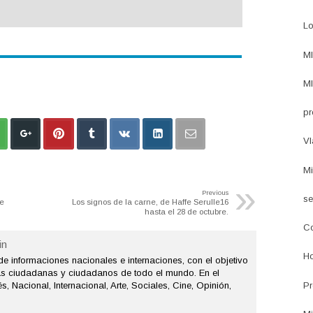
Lo
MI
MI
pr
Vl
Mi
»
Previous
se
e
Los signos de la carne, de Haffe Serulle16
hasta el 28 de octubre.
Co
n
Ho
de informaciones nacionales e internaciones, con el objetivo
as ciudadanas y ciudadanos de todo el mundo. En el
Pr
s, Nacional, Internacional, Arte, Sociales, Cine, Opinión,