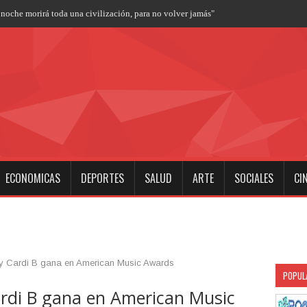
ECONOMICAS
DEPORTES
SALUD
ARTE
SOCIALES
CI
t y Cardi B gana en American Music Awards
POPUL
ardi B gana en American Music