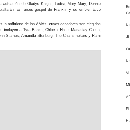
a actuación de Gladys Knight, Ledisi, Mary Mary, Donnie
En
xaltarán las raíces góspel de Franklin y su emblemático
Co
 es la anfitriona de los AMAs, cuyos ganadores son elegidos
Ni
es incluyen a Tyra Banks, Chloe x Halle, Macaulay Culkin,
 John Stamos, Amandla Stenberg, The Chainsmokers y Rami
JU
Or
Ne
Vo
Mi
AD
El
He