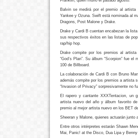
Franklin, quien murió el pasado agosto.
Balvin se medirá por el premio al artista
Yankee y Ozuna. Swift está nominada al má
Dragons, Post Malone y Drake.
Drake y Cardi B cuentan encabezan la list
sus respectivos éxitos en las listas de pop
rap/hip hop.
Drake compite por los premios al artista 
“God’s Plan”. Su álbum “Scorpion” fue el m
100 de Billboard.
La colaboración de Cardi B con Bruno Mars
además compite por los premios a artista so
“Invasion of Privacy” sorpresivamente no fue
El rapero y cantante XXXTentacion, un g
artista nuevo del año y álbum favorito d
premio al mejor artista nuevo en los BET de
Sheeran y Malone, quienes actuarán junto a
Entre otros intérpretes estarán Shawn Mend
Mai, Panic! at the Disco, Dua Lipa y Benny