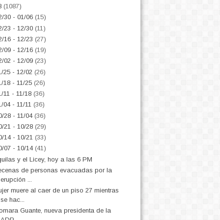
8
(1087)
2/30 - 01/06
(15)
2/23 - 12/30
(11)
2/16 - 12/23
(27)
2/09 - 12/16
(19)
2/02 - 12/09
(23)
1/25 - 12/02
(26)
1/18 - 11/25
(26)
1/11 - 11/18
(36)
1/04 - 11/11
(36)
0/28 - 11/04
(36)
0/21 - 10/28
(29)
0/14 - 10/21
(33)
0/07 - 10/14
(41)
uilas y el Licey, hoy a las 6 PM
cenas de personas evacuadas por la
erupción ...
jer muere al caer de un piso 27 mientras
se hac...
omara Guante, nueva presidenta de la
ADP