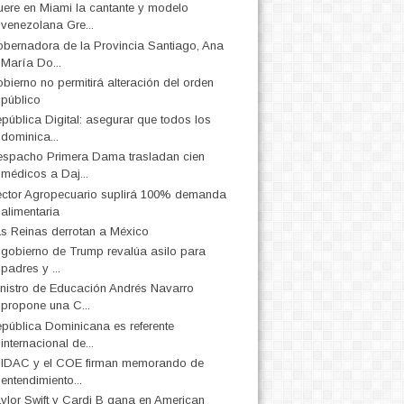
ere en Miami la cantante y modelo
venezolana Gre...
bernadora de la Provincia Santiago, Ana
María Do...
bierno no permitirá alteración del orden
público
pública Digital: asegurar que todos los
dominica...
spacho Primera Dama trasladan cien
médicos a Daj...
ctor Agropecuario suplirá 100% demanda
alimentaria
s Reinas derrotan a México
 gobierno de Trump revalúa asilo para
padres y ...
nistro de Educación Andrés Navarro
propone una C...
pública Dominicana es referente
internacional de...
 IDAC y el COE firman memorando de
entendimiento...
ylor Swift y Cardi B gana en American