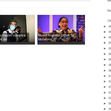
Mi
.
No
Ot
►
0
►
0
o Hazim cumplirá
Muere Angelita Curiel "la
►
0
s de...
Mulatona...
►
0
►
0
►
0
►
0
►
0
►
0
►
0
►
0
►
0
►
0
►
0
►
0
►
0