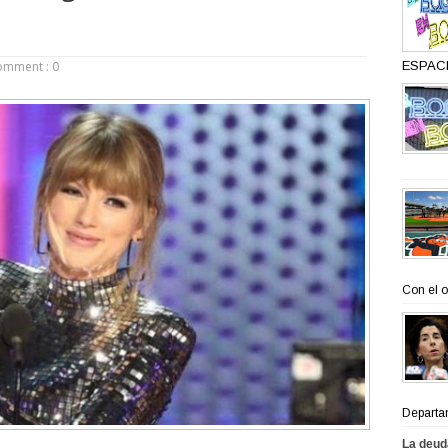
omment : 0
ESPACI
Con el o
Departa
La deud