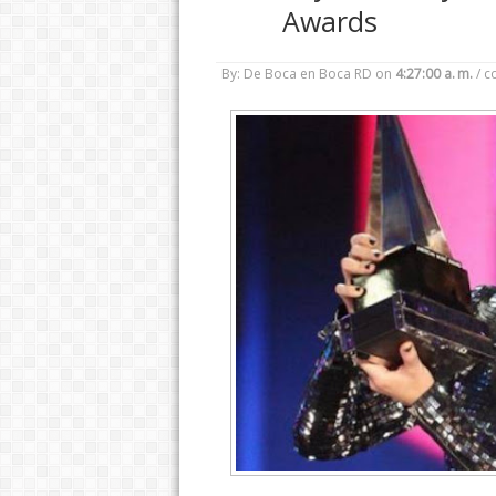
Awards
By: De Boca en Boca RD
on
4:27:00 a. m.
/
c