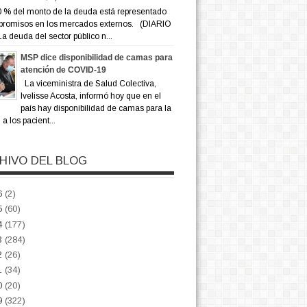
 % del monto de la deuda está representado
promisos en los mercados externos. (DIARIO
a deuda del sector público n...
MSP dice disponibilidad de camas para
atención de COVID-19
La viceministra de Salud Colectiva,
Ivelisse Acosta, informó hoy que en el
país hay disponibilidad de camas para la
a los pacient...
HIVO DEL BLOG
6
(2)
5
(60)
4
(177)
3
(284)
2
(26)
1
(34)
0
(20)
9
(322)