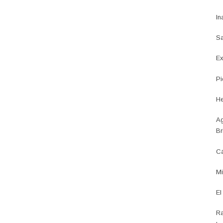
In
Sa
Ex
Pi
He
Ag
Br
Cá
Mi
El
Ra