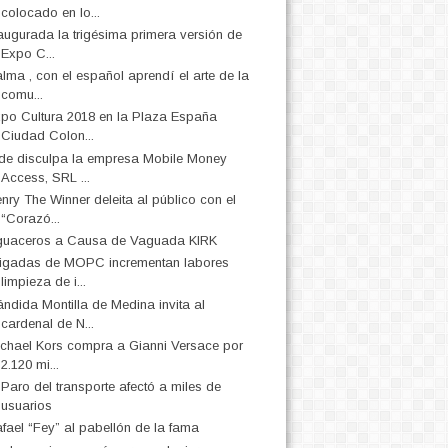
colocado en lo...
augurada la trigésima primera versión de
Expo C...
lma , con el español aprendí el arte de la
comu...
po Cultura 2018 en la Plaza España
Ciudad Colon...
de disculpa la empresa Mobile Money
Access, SRL ...
nry The Winner deleita al público con el
“Corazó...
uaceros a Causa de Vaguada KIRK
igadas de MOPC incrementan labores
limpieza de i...
ndida Montilla de Medina invita al
cardenal de N...
chael Kors compra a Gianni Versace por
2.120 mi...
 Paro del transporte afectó a miles de
usuarios
fael “Fey” al pabellón de la fama