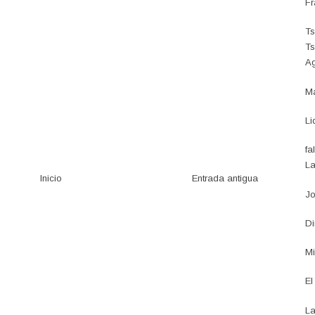
Fr
Ts
Ts
Ag
Ma
Li
fa
La
Inicio
Entrada antigua
Jo
Di
Mi
El
La