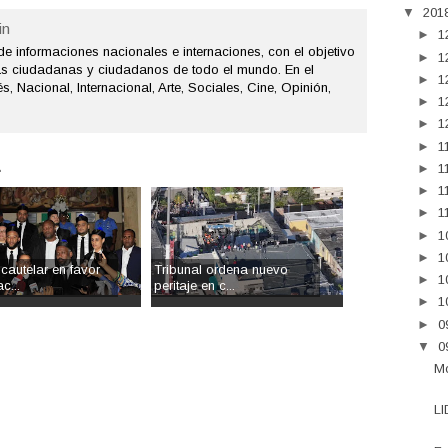
▼
201
n
►
1
de informaciones nacionales e internaciones, con el objetivo
►
1
as ciudadanas y ciudadanos de todo el mundo. En el
►
1
s, Nacional, Internacional, Arte, Sociales, Cine, Opinión,
►
1
►
1
►
1
.
►
1
►
1
►
1
►
1
►
1
cautelar en favor
Tribunal ordena nuevo
►
1
c...
peritaje en c...
►
1
►
0
▼
0
Mo
LI