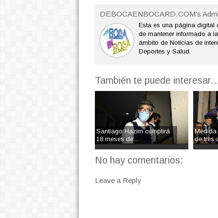
DEBOCAENBOCARD.COM's Admi
Esta es una página digital 
de mantener informado a l
ámbito de Noticias de interé
Deportes y Salud.
También te puede interesar..
Santiago Hazim cumplirá
Medida 
18 meses de...
de tres a
No hay comentarios:
Leave a Reply