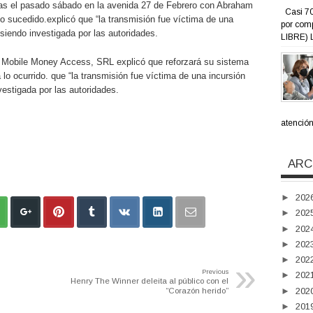
as el pasado sábado en la avenida 27 de Febrero con Abraham
Casi 70
lo sucedido.
explicó que “la transmisión fue víctima de una
por com
 siendo investigada por las autoridades.
LIBRE) L
a Mobile Money Access, SRL explicó
que reforzará su sistema
 lo ocurrido.
que “la transmisión fue víctima de una incursión
vestigada por las autoridades.
atención 
ARC
►
202
►
202
►
202
►
202
►
202
»
Previous
►
202
Henry The Winner deleita al público con el
“Corazón herido”
►
202
►
201