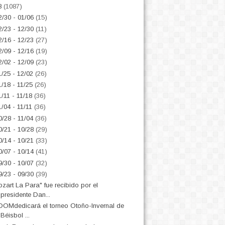
8
(1087)
2/30 - 01/06
(15)
2/23 - 12/30
(11)
2/16 - 12/23
(27)
2/09 - 12/16
(19)
2/02 - 12/09
(23)
1/25 - 12/02
(26)
1/18 - 11/25
(26)
1/11 - 11/18
(36)
1/04 - 11/11
(36)
0/28 - 11/04
(36)
0/21 - 10/28
(29)
0/14 - 10/21
(33)
0/07 - 10/14
(41)
9/30 - 10/07
(32)
9/23 - 09/30
(39)
zart La Para" fue recibido por el
presidente Dan...
DOMdedicará el torneo Otoño-Invernal de
Béisbol ...