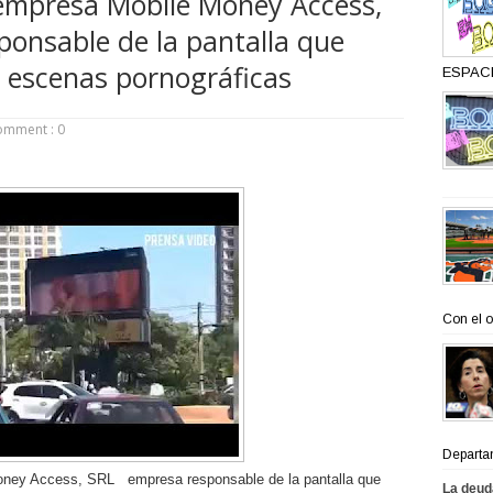
 empresa Mobile Money Access,
onsable de la pantalla que
 escenas pornográficas
ESPACI
omment : 0
Con el o
Departa
oney Access, SRL
empresa responsable de la pantalla que
La deud