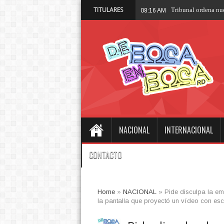
TITULARES
Trump a Irán:
08:07 AM
NACIONAL
INTERNACIONAL
CONTACTO
Home
»
NACIONAL
»
Pide disculpa la e
la pantalla que proyectó un vídeo con es