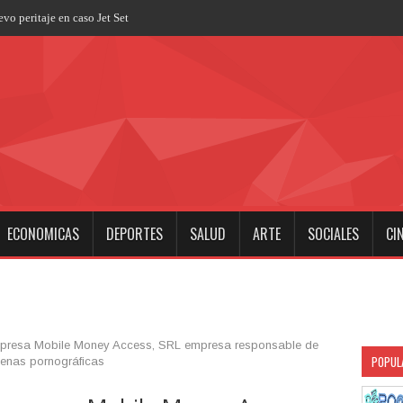
ECONOMICAS
DEPORTES
SALUD
ARTE
SOCIALES
CI
mpresa Mobile Money Access, SRL empresa responsable de
POPUL
cenas pornográficas