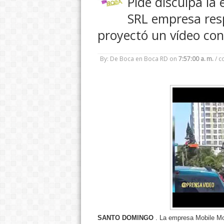
Pide disculpa la
SRL empresa resp
proyectó un vídeo con
By: De Boca en Boca RD
on
7:57:00 a. m.
/
c
SANTO DOMINGO
. La empresa Mobile M