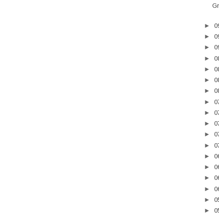
Gr
►
0
►
0
►
0
►
0
►
0
►
0
►
0
►
0
►
0
►
0
►
0
►
0
►
0
►
0
►
0
►
0
►
0
►
0