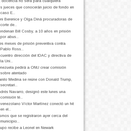
 docencia no será para cualquiera
s jueces que conocerán juicio de fondo en
caso E...
ni Berenice y Olga Diná procuradoras de
corte de...
ndenan Bill Cosby, a 10 años en prisión
por abus...
es meses de prisión preventiva contra
Pablo Ross...
cuentro dirección del IDAC y directiva de
la Uni...
nezuela pedirá a ONU crear comisión
sobre atentado
nilo Medina se reúne con Donald Trump,
secretari...
drés Navarro, designó este lunes una
comisión té...
 venezolano Víctor Martínez conectó un hit
en el...
smos que se registraron ayer cerca del
municipio...
upo recibe a Leonel en Newark