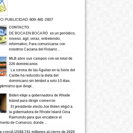
O PUBLICIDAD 809-481-2837
CONTACTO
DE BOCA EN BOCA RD es un periódico,
noveso, ágil, veraz, entretenido,
informativo, Para comunicarse con
nosotros Caciana del Rosario ...
MLB abre sus campos con un total de
226 dominicanos
La corona de las Águilas en la Serie del
Caribe ha reducido la dieta del
dominicano sin béisbol a solo 10 días.
ptimismo que despi...
Biden elige a gobernadora de Rhode
Island para dirigir comercio
El presidente electo Joe Biden eligió a
la gobernadora de Rhode Island Gina
Raimondo para que encabece el
mento de Comercio, donde ...
a creció US$8,741 millones al cierre de 2020