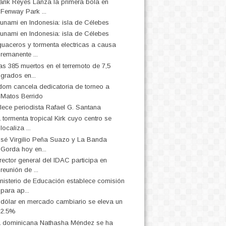
ank Reyes Lanza la primera bola en
Fenway Park ...
unami en Indonesia: isla de Célebes
unami en Indonesia: isla de Célebes
uaceros y tormenta electricas a causa
remanente ...
s 385 muertos en el terremoto de 7,5
grados en...
dom cancela dedicatoria de torneo a
Matos Berrido
llece periodista Rafael G. Santana
 tormenta tropical Kirk cuyo centro se
localiza ...
sé Virgilio Peña Suazo y La Banda
Gorda hoy en...
rector general del IDAC participa en
reunión de ...
nisterio de Educación establece comisión
para ap...
 dólar en mercado cambiario se eleva un
2.5%
 dominicana Nathasha Méndez se ha