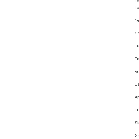
La
Lo
Ye
Co
Tr
En
Ve
Da
An
El
Si
Gr