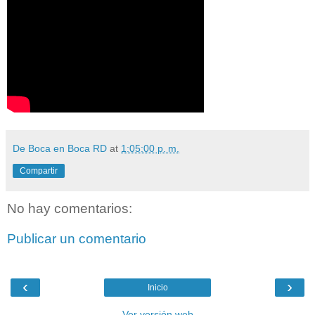
De Boca en Boca RD
at
1:05:00 p. m.
Compartir
No hay comentarios:
Publicar un comentario
‹
›
Inicio
Ver versión web