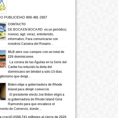
O PUBLICIDAD 809-481-2837
CONTACTO
DE BOCA EN BOCA RD es un periódico,
noveso, ágil, veraz, entretenido,
informativo, Para comunicarse con
nosotros Caciana del Rosario ...
MLB abre sus campos con un total de
226 dominicanos
La corona de las Águilas en la Serie del
Caribe ha reducido la dieta del
dominicano sin béisbol a solo 10 días.
ptimismo que despi...
Biden elige a gobernadora de Rhode
Island para dirigir comercio
El presidente electo Joe Biden eligió a
la gobernadora de Rhode Island Gina
Raimondo para que encabece el
mento de Comercio, donde ...
a creció US$8,741 millones al cierre de 2020