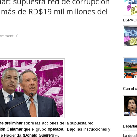
ar: supuesta red de corrupción
 más de RD$19 mil millones del
ESPACI
omment : 0
Con el o
me preliminar
sobre las acciones de la supuesta red
Departa
ión Calamar
que el grupo
operaba
«Bajo las instrucciones y
 de Hacienda
(Donald Guerrero)
«.
La deud