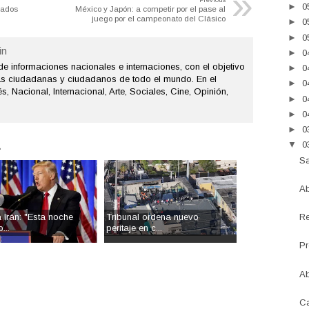
»
►
0
cados
México y Japón: a competir por el pase al
juego por el campeonato del Clásico
►
0
►
0
n
►
0
de informaciones nacionales e internaciones, con el objetivo
►
0
as ciudadanas y ciudadanos de todo el mundo. En el
►
0
s, Nacional, Internacional, Arte, Sociales, Cine, Opinión,
►
0
►
0
►
0
.
▼
0
Sa
Ab
 Irán: "Esta noche
Tribunal ordena nuevo
Re
...
peritaje en c...
Pr
Ab
Ca