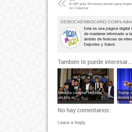
«
El MP pide 18 meses prisión para impli
en Calamar
DEBOCAENBOCARD.COM's Admi
Esta es una página digital 
de mantener informado a l
ámbito de Noticias de interé
Deportes y Salud.
También te puede interesar..
Medida cautelar en favor
Trump a
de tres ac...
morirá to
No hay comentarios:
Leave a Reply