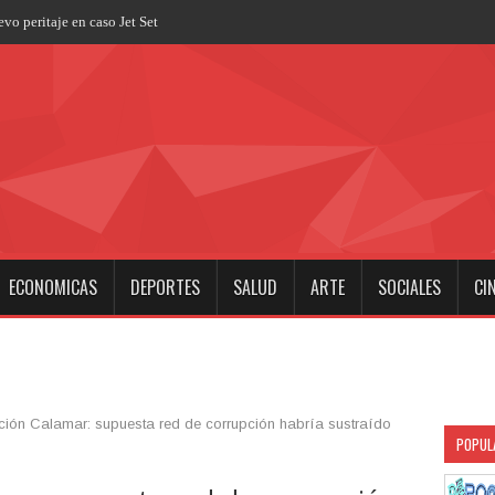
ECONOMICAS
DEPORTES
SALUD
ARTE
SOCIALES
CI
ión Calamar: supuesta red de corrupción habría sustraído
POPUL