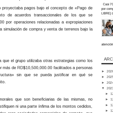
Casi 70
upo proyectaba pagos bajo el concepto de «Pago de
por com
LIBRE) L
pto de acuerdos transaccionales de los que se
00 por operaciones relacionadas a expropiaciones
la simulación de compra y venta de terrenos bajo la
atención 
ARC
a que el grupo utilizaba otras estrategias como los
por más de RD$10,500,000.00 facilitados a personas
►
202
uctura» sin que se pueda justificar en qué se
►
202
ito.
►
202
▼
202
►
1
morales que son beneficiarias de las mismas, no
►
1
►
1
stifiquen ni una parte ínfima de los montos cedidos,
►
1