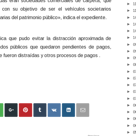
adas eran sociedades comerciales de carpeta, que
►
1
 con su objetivo de ser el vehículos societarios
►
1
arias del patrimonio público», indica el expediente.
►
1
►
1
►
1
►
1
ndica que pudo evitar la distracción aproximada de
►
0
dos públicos que quedaron pendientes de pagos,
►
0
 fueron distraídas y otros procesos de pagos .
►
0
►
0
►
0
►
0
►
0
►
0
►
0
►
0
►
0
►
0
►
0
►
0
Previous