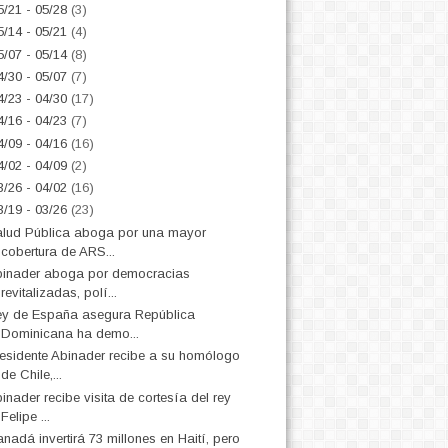
5/21 - 05/28
(3)
5/14 - 05/21
(4)
5/07 - 05/14
(8)
4/30 - 05/07
(7)
4/23 - 04/30
(17)
4/16 - 04/23
(7)
4/09 - 04/16
(16)
4/02 - 04/09
(2)
3/26 - 04/02
(16)
3/19 - 03/26
(23)
lud Pública aboga por una mayor
cobertura de ARS...
inader aboga por democracias
revitalizadas, polí...
y de España asegura República
Dominicana ha demo...
esidente Abinader recibe a su homólogo
de Chile,...
inader recibe visita de cortesía del rey
Felipe ...
nadá invertirá 73 millones en Haití, pero