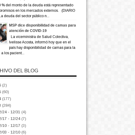
 % del monto de la deuda está representado
promisos en los mercados externos. (DIARIO
a deuda del sector público n...
MSP dice disponibilidad de camas para
atención de COVID-19
La viceministra de Salud Colectiva,
Ivelisse Acosta, informó hoy que en el
país hay disponibilidad de camas para la
a los pacient...
HIVO DEL BLOG
6
(2)
5
(60)
4
(177)
3
(284)
2/24 - 12/31
(4)
2/17 - 12/24
(7)
2/10 - 12/17
(3)
2/03 - 12/10
(6)