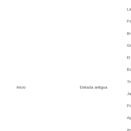
La
Pá
Br
Gr
El
Ba
Tr
Inicio
Entrada antigua
Ja
Po
Ap
Ap