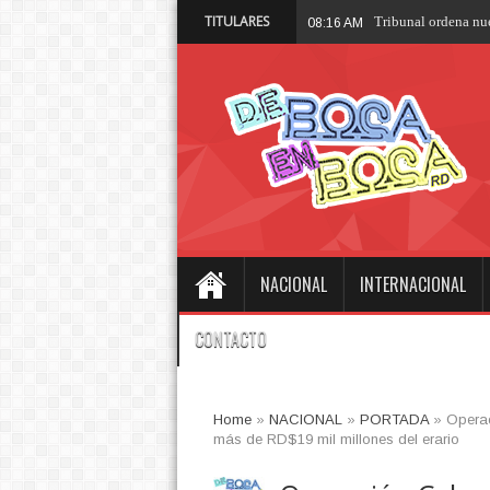
TITULARES
Tru
08:07 AM
NACIONAL
INTERNACIONAL
CONTACTO
Home
»
NACIONAL
»
PORTADA
»
Operac
más de RD$19 mil millones del erario