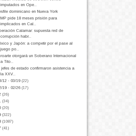
imputados en Ope...
sfile dominicano en Nueva York
 MP pide 18 meses prisión para
implicados en Cal...
eración Calamar: supuesta red de
corrupción habr...
xico y Japón: a competir por el pase al
juego po...
roarte otorgará un Soberano Internacional
a Tito...
 jefes de estado confirmaron asistencia a
la XXV...
3/12 - 03/19
(22)
2/19 - 02/26
(17)
2
(26)
1
(34)
0
(20)
9
(322)
8
(1087)
7
(41)