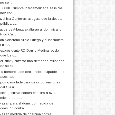
no se ...
 XXVIII Cumbre Iberoamericana se inicia
hoy con ...
vel Isa Contreras asegura que la deuda
pública e...
avos de Atlanta exaltarán al dominicano
Rico Car...
an Soberano Alicia Ortega y el bachatero
Luis S...
 expresidente RD Danilo Medina revela
que fue d...
d Bunny enfrenta una demanda millonaria
de su ex...
es hombres son declarados culpables del
asesinat...
pón gana la tercera de cinco versiones
del Clási...
der Ejecutivo coloca en retiro a 978
miembros de...
lazan para el domingo medida de
coerción contra ...
lazan medida de coerción contra