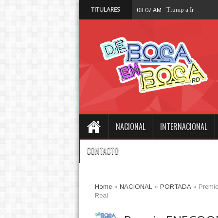
TITULARES
Trump a Irán: "Esta
08:07 AM
NACIONAL
INTERNACIONAL
CONTACTO
Home
»
NACIONAL
»
PORTADA
»
Premio
Real