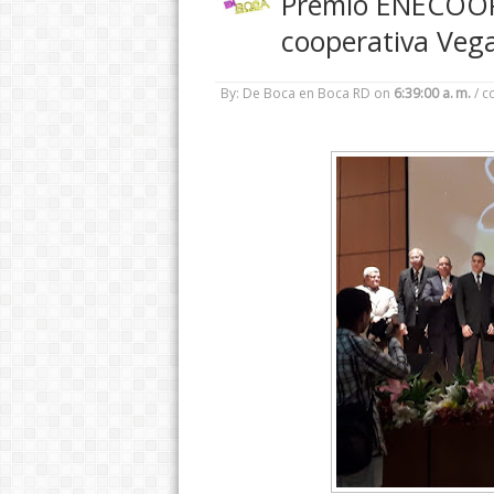
Premio ENECOOP 
cooperativa Vega
By: De Boca en Boca RD
on
6:39:00 a. m.
/
c