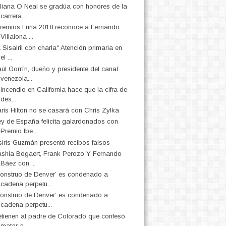
liana O Neal se gradúa con honores de la
carrera...
remios Luna 2018 reconoce a Fernando
Villalona ...
 Sisalril con charla“ Atención primaria en
el ...
úl Gorrín, dueño y presidente del canal
venezola...
 incendio en California hace que la cifra de
des...
ris Hilton no se casará con Chris Zylka
y de España felicita galardonados con
Premio Ibe...
iris Guzmán presentó recibos falsos
shla Bogaert, Frank Perozo Y Fernando
Báez con ...
onstruo de Denver’ es condenado a
cadena perpetu...
onstruo de Denver’ es condenado a
cadena perpetu...
tienen al padre de Colorado que confesó
matar a ...