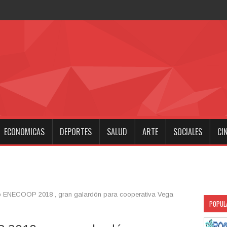
 noche morirá toda una civilización, para
ECONOMICAS
DEPORTES
SALUD
ARTE
SOCIALES
CI
 ENECOOP 2018 , gran galardón para cooperativa Vega
POPUL