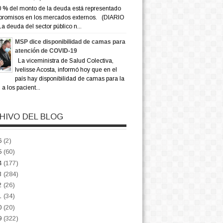
 % del monto de la deuda está representado
promisos en los mercados externos. (DIARIO
a deuda del sector público n...
MSP dice disponibilidad de camas para
atención de COVID-19
La viceministra de Salud Colectiva,
Ivelisse Acosta, informó hoy que en el
país hay disponibilidad de camas para la
a los pacient...
HIVO DEL BLOG
6
(2)
5
(60)
4
(177)
3
(284)
2
(26)
1
(34)
0
(20)
9
(322)