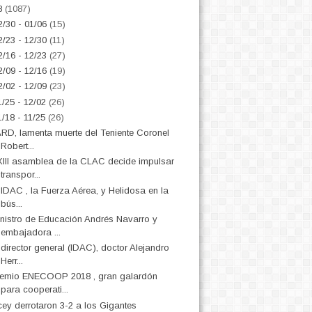
8
(1087)
2/30 - 01/06
(15)
2/23 - 12/30
(11)
2/16 - 12/23
(27)
2/09 - 12/16
(19)
2/02 - 12/09
(23)
1/25 - 12/02
(26)
1/18 - 11/25
(26)
RD, lamenta muerte del Teniente Coronel
Robert...
III asamblea de la CLAC decide impulsar
transpor...
 IDAC , la Fuerza Aérea, y Helidosa en la
bús...
nistro de Educación Andrés Navarro y
embajadora ...
 director general (IDAC), doctor Alejandro
Herr...
emio ENECOOP 2018 , gran galardón
para cooperati...
cey derrotaron 3-2 a los Gigantes