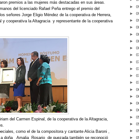
aron premios a las mujeres más destacadas en sus áreas.
►
0
manos del licenciado Rafael Peña entrego el premio del
►
0
n los señores Jorge Eligio Méndez de la cooperativa de Herrera,
►
0
 y cooperativa la Altagracia
y representante de la cooperativa
►
0
►
0
►
0
►
0
►
0
►
0
►
0
►
0
►
0
►
0
►
0
►
0
►
0
►
0
iam del Carmen Espinal, de la cooperativa de la Altagracia,
►
0
es.
►
0
iales, como el de la compositora y cantante Alicia Baroni ,
yó a doña
Amalia Rosario de quezada
también se reconoció
►
0