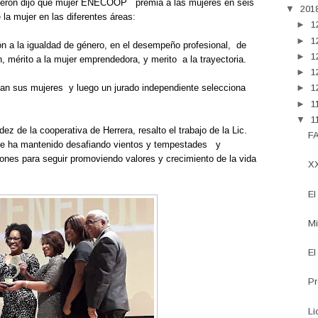
erón dijo que mujer ENECOOP
premia a las mujeres en seis
▼
201
e la mujer en las diferentes áreas
:
►
1
►
1
ón a la igualdad de género, en el desempeño profesional,
de
►
1
n, mérito a la mujer emprendedora, y merito
a la trayectoria.
►
1
lan sus mujeres
y luego un jurado independiente selecciona
►
1
►
1
▼
1
ez de la cooperativa de Herrera, resalto el trabajo de la Lic.
FA
e ha mantenido desafiando vientos y tempestades
y
iones para seguir promoviendo valores y crecimiento de la vida
XX
El
Mi
El
Pr
Li