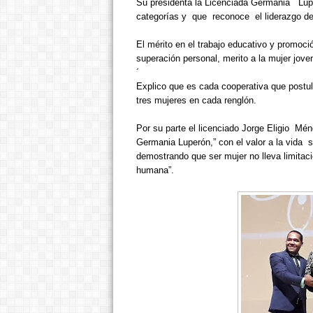
Su presidenta la Licenciada Germania
Lup
categorías y
que
reconoce
el liderazgo d
El mérito en el trabajo educativo y promoci
superación personal, merito a la mujer jove
´
Explico que es cada cooperativa que postu
tres mujeres en cada renglón.
Por su parte el licenciado Jorge Eligio
Ménd
Germania Luperón,” con el valor a la vida
s
demostrando que ser mujer no lleva limitac
humana”.