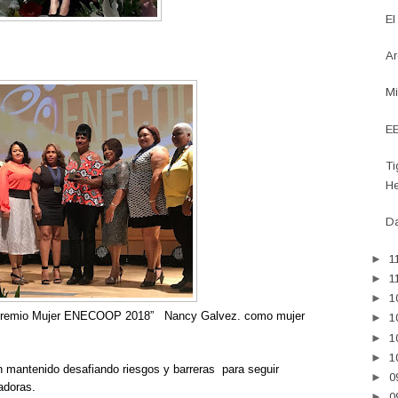
El
Ar
Mi
EE
Ti
He
Da
►
1
►
1
►
1
remio Mujer ENECOOP 2018
”
Nancy Galvez. como mujer
►
1
►
1
►
1
 mantenido desafiando riesgos y barreras
para seguir
►
0
adoras.
►
0