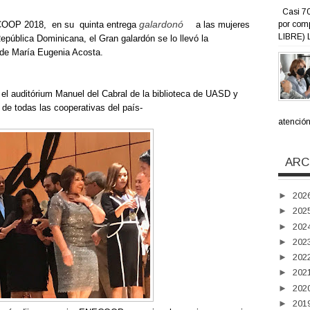
Casi 70
galardonó
por com
COOP 2018,
en su
quinta entrega
a las mujeres
LIBRE) L
pública Dominicana, el Gran galardón se lo llevó la
 de María Eugenia Acosta.
 el auditórium Manuel del Cabral de la biblioteca de UASD y
de todas las cooperativas del país-
atención 
ARC
►
202
►
202
►
202
►
202
►
202
►
202
►
202
►
201