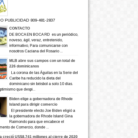
O PUBLICIDAD 809-481-2837
CONTACTO
DE BOCA EN BOCA RD es un periódico,
noveso, ágil, veraz, entretenido,
informativo, Para comunicarse con
nosotros Caciana del Rosario ...
MLB abre sus campos con un total de
226 dominicanos
La corona de las Águilas en la Serie del
Caribe ha reducido la dieta del
dominicano sin béisbol a solo 10 días.
ptimismo que despi...
Biden elige a gobernadora de Rhode
Island para dirigir comercio
El presidente electo Joe Biden eligió a
la gobernadora de Rhode Island Gina
Raimondo para que encabece el
mento de Comercio, donde ...
a creció US$8,741 millones al cierre de 2020