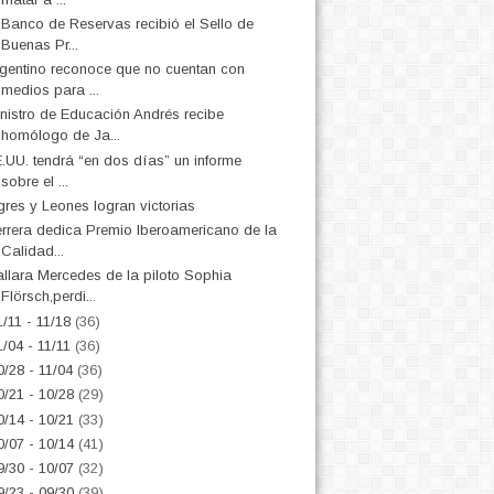
 Banco de Reservas recibió el Sello de
Buenas Pr...
gentino reconoce que no cuentan con
medios para ...
nistro de Educación Andrés recibe
homólogo de Ja...
.UU. tendrá “en dos días” un informe
sobre el ...
gres y Leones logran victorias
rrera dedica Premio Iberoamericano de la
Calidad...
llara Mercedes de la piloto Sophia
Flörsch,perdi...
1/11 - 11/18
(36)
1/04 - 11/11
(36)
0/28 - 11/04
(36)
0/21 - 10/28
(29)
0/14 - 10/21
(33)
0/07 - 10/14
(41)
9/30 - 10/07
(32)
9/23 - 09/30
(39)