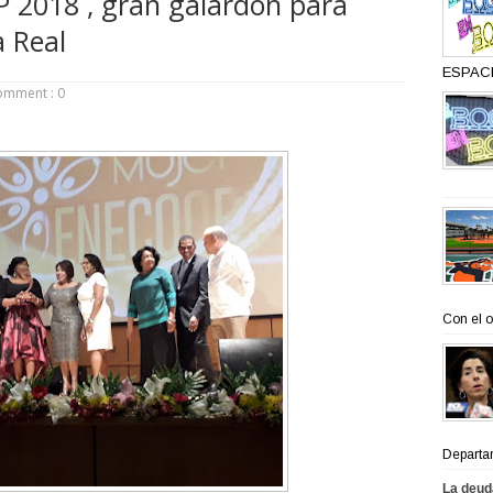
2018 , gran galardón para
 Real
ESPACI
omment : 0
Con el o
Departa
La deud