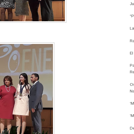
Ju
“P
La
Ra
El
Pa
Re
Os
Na
‘M
‘M
De