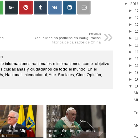
▼
201
►
1
►
1
►
1
»
►
1
Previous
 al
Danilo Medina participa en inauguración
►
1
fábrica de calzados de China
►
1
►
1
n
►
1
de informaciones nacionales e internaciones, con el objetivo
►
1
as ciudadanas y ciudadanos de todo el mundo. En el
►
1
s, Nacional, Internacional, Arte, Sociales, Cine, Opinión,
►
1
▼
1
Ma
.
Mi
Tr
Mo
e senador Miguel
papa sufre dos episodios
rba...
de insufic...
Da