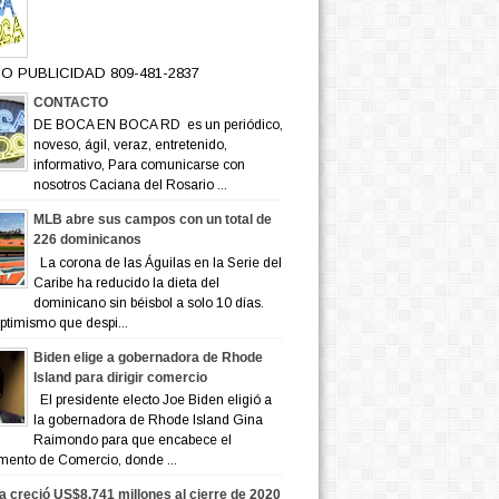
O PUBLICIDAD 809-481-2837
CONTACTO
DE BOCA EN BOCA RD es un periódico,
noveso, ágil, veraz, entretenido,
informativo, Para comunicarse con
nosotros Caciana del Rosario ...
MLB abre sus campos con un total de
226 dominicanos
La corona de las Águilas en la Serie del
Caribe ha reducido la dieta del
dominicano sin béisbol a solo 10 días.
ptimismo que despi...
Biden elige a gobernadora de Rhode
Island para dirigir comercio
El presidente electo Joe Biden eligió a
la gobernadora de Rhode Island Gina
Raimondo para que encabece el
mento de Comercio, donde ...
a creció US$8,741 millones al cierre de 2020