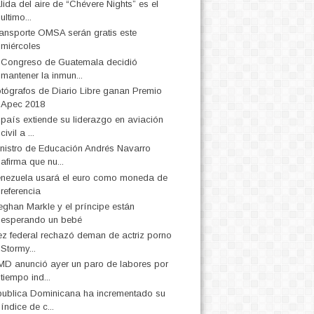
lida del aire de “Chévere Nights” es el
ultimo...
ansporte OMSA serán gratis este
miércoles
 Congreso de Guatemala decidió
mantener la inmun...
tógrafos de Diario Libre ganan Premio
Apec 2018
 país extiende su liderazgo en aviación
civil a ...
nistro de Educación Andrés Navarro
afirma que nu...
nezuela usará el euro como moneda de
referencia
ghan Markle y el príncipe están
esperando un bebé
ez federal rechazó deman de actriz porno
Stormy...
D anunció ayer un paro de labores por
tiempo ind...
ublica Dominicana ha incrementado su
índice de c...