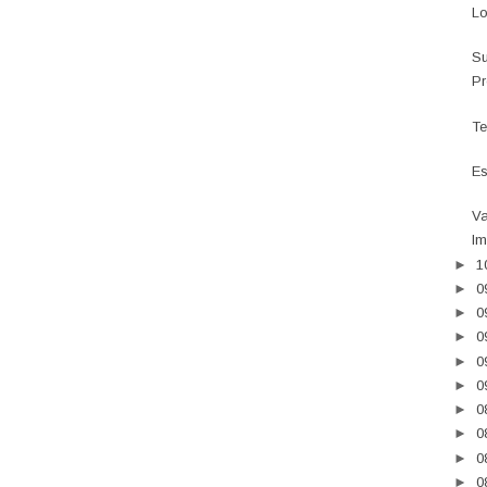
Lo
Su
Pr
Te
Es
Va
Im
►
1
►
0
►
0
►
0
►
0
►
0
►
0
►
0
►
0
►
0