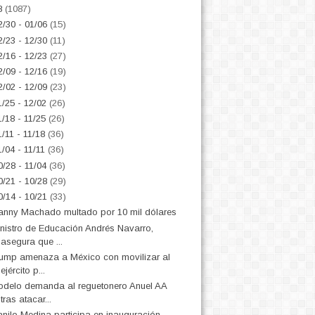
8
(1087)
2/30 - 01/06
(15)
2/23 - 12/30
(11)
2/16 - 12/23
(27)
2/09 - 12/16
(19)
2/02 - 12/09
(23)
1/25 - 12/02
(26)
1/18 - 11/25
(26)
1/11 - 11/18
(36)
1/04 - 11/11
(36)
0/28 - 11/04
(36)
0/21 - 10/28
(29)
0/14 - 10/21
(33)
nny Machado multado por 10 mil dólares
nistro de Educación Andrés Navarro,
asegura que ...
ump amenaza a México con movilizar al
ejército p...
delo demanda al reguetonero Anuel AA
tras atacar...
nilo Medina participa en inauguración