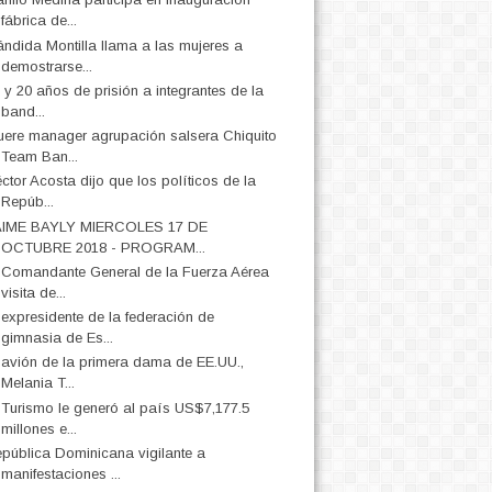
fábrica de...
ndida Montilla llama a las mujeres a
demostrarse...
 y 20 años de prisión a integrantes de la
band...
ere manager agrupación salsera Chiquito
Team Ban...
ctor Acosta dijo que los políticos de la
Repúb...
AIME BAYLY MIERCOLES 17 DE
OCTUBRE 2018 - PROGRAM...
 Comandante General de la Fuerza Aérea
visita de...
 expresidente de la federación de
gimnasia de Es...
 avión de la primera dama de EE.UU.,
Melania T...
 Turismo le generó al país US$7,177.5
millones e...
pública Dominicana vigilante a
manifestaciones ...