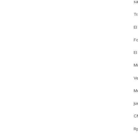
sa
Tr
El
Fo
El
Mi
Ve
Me
ju
CM
Rp