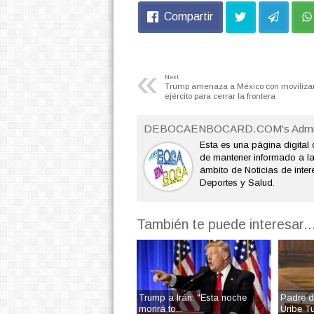
Compartir
«
Next
Trump amenaza a México con movilizar
ejército para cerrar la frontera
DEBOCAENBOCARD.COM's Admi
Esta es una página digital 
de mantener informado a l
ámbito de Noticias de interé
Deportes y Salud.
También te puede interesar..
Trump a Irán: "Esta noche
Padre d
morirá to...
Uribe Tu