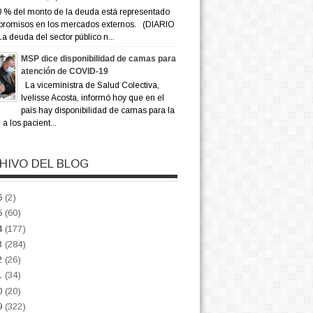
 % del monto de la deuda está representado
promisos en los mercados externos. (DIARIO
a deuda del sector público n...
MSP dice disponibilidad de camas para
atención de COVID-19
La viceministra de Salud Colectiva,
Ivelisse Acosta, informó hoy que en el
país hay disponibilidad de camas para la
a los pacient...
HIVO DEL BLOG
6
(2)
5
(60)
4
(177)
3
(284)
2
(26)
1
(34)
0
(20)
9
(322)