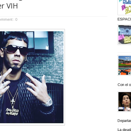
er VIH
omment : 0
ESPACI
Con el o
Departa
La deud