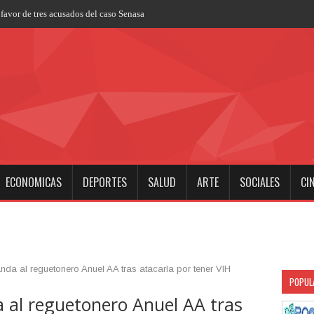
favor de tres acusados del caso Senasa
ECONOMICAS
DEPORTES
SALUD
ARTE
SOCIALES
CI
a al reguetonero Anuel AA tras atacarla por tener VIH
POPUL
al reguetonero Anuel AA tras