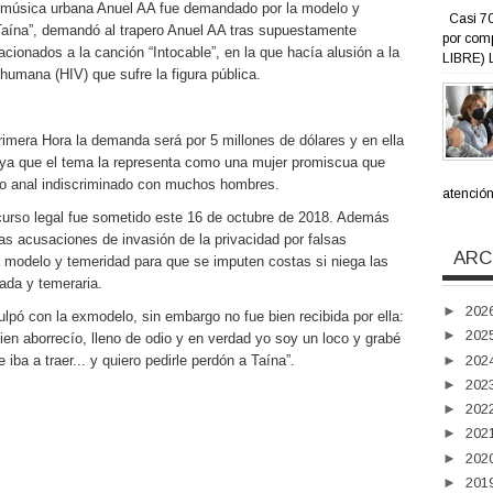
e música urbana Anuel AA fue demandado por la modelo y
Casi 70
 Taína”, demandó al trapero Anuel AA tras supuestamente
por com
ionados a la canción “Intocable”, en la que hacía alusión a la
LIBRE) L
humana (HIV) que sufre la figura pública.
rimera Hora la demanda será por 5 millones de dólares y en ella
 ya que el tema la representa como una mujer promiscua que
xo anal indiscriminado con muchos hombres.
atención 
curso legal fue sometido este 16 de octubre de 2018. Además
as acusaciones de invasión de la privacidad por falsas
ARC
 modelo y temeridad para que se imputen costas si niega las
ada y temeraria.
►
202
ulpó con la exmodelo, sin embargo no fue bien recibida por ella:
►
202
bien aborrecío, lleno de odio y en verdad yo soy un loco y grabé
►
202
iba a traer... y quiero pedirle perdón a Taína”.
►
202
►
202
►
202
►
202
►
201