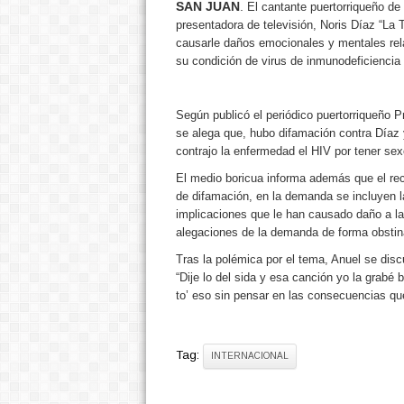
SAN JUAN
.
El cantante puertorriqueño d
presentadora de televisión, Noris Díaz “La
causarle daños emocionales y mentales relac
su condición de virus de inmunodeficiencia 
Según publicó el periódico puertorriqueño P
se alega que, hubo difamación contra Díaz
contrajo la enfermedad el HIV por tener se
El medio boricua informa además que el re
de difamación, en la demanda se incluyen l
implicaciones que le han causado daño a la
alegaciones de la demanda de forma obstin
Tras la polémica por el tema, Anuel se disc
“Dije lo del sida y esa canción yo la grabé 
to’ eso sin pensar en las consecuencias que 
Tag:
INTERNACIONAL