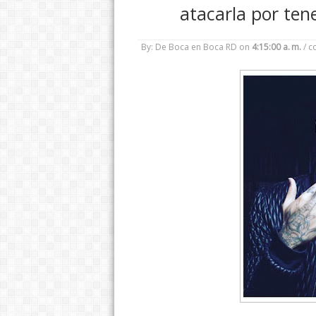
atacarla por ten
By: De Boca en Boca RD
on
4:15:00 a. m.
/
c