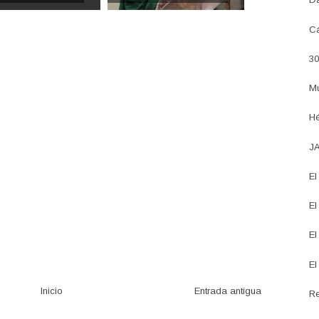
Cá
30
Mu
Hé
J
El
El
El
El
Inicio
Entrada antigua
Re