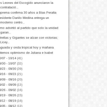
s Leones del Escogido anunciaron la
contratació...
prema confirma 30 años a Blas Peralta
esidente Danilo Medina entrega un
moderno centro...
mo advirtió al partido que solo la unidad
garan...
trellas y Gigantes se alzan con victorias;
Licey...
guada y onda tropical hoy y mañana
itemos optimismo de Juliana e Isabel
0/07 - 10/14
(41)
9/30 - 10/07
(32)
9/23 - 09/30
(39)
9/16 - 09/23
(21)
9/09 - 09/16
(20)
9/02 - 09/09
(13)
8/26 - 09/02
(16)
8/19 - 08/26
(15)
8/12 - 08/19
(16)
8/05 - 08/12
(13)