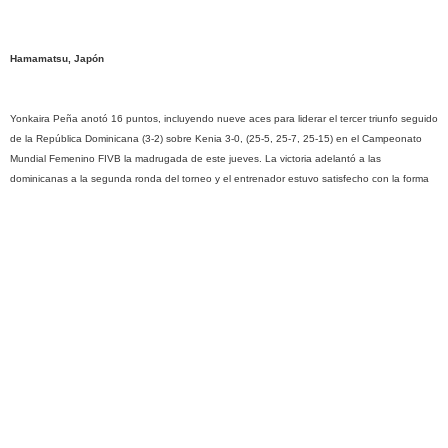
Hamamatsu, Japón
Yonkaira Peña anotó 16 puntos, incluyendo nueve aces para liderar el tercer triunfo seguido
de la República Dominicana (3-2) sobre Kenia 3-0, (25-5, 25-7, 25-15) en el Campeonato
Mundial Femenino FIVB la madrugada de este jueves. La victoria adelantó a las
dominicanas a la segunda ronda del torneo y el entrenador estuvo satisfecho con la forma