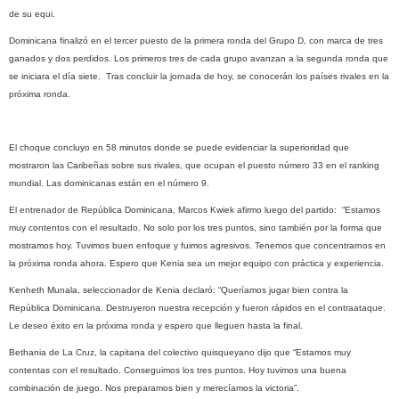
de su equi.
Dominicana finalizó en el tercer puesto de la primera ronda del Grupo D, con marca de tres
ganados y dos perdidos. Los primeros tres de cada grupo avanzan a la segunda ronda que
se iniciara el día siete. Tras concluir la jornada de hoy, se conocerán los países rivales en la
próxima ronda.
El choque concluyo en 58 minutos donde se puede evidenciar la superioridad que
mostraron las Caribeñas sobre sus rivales, que ocupan el puesto número 33 en el ranking
mundial. Las dominicanas están en el número 9.
El entrenador de República Dominicana, Marcos Kwiek afirmo luego del partido: “Estamos
muy contentos con el resultado. No solo por los tres puntos, sino también por la forma que
mostramos hoy. Tuvimos buen enfoque y fuimos agresivos. Tenemos que concentrarnos en
la próxima ronda ahora. Espero que Kenia sea un mejor equipo con práctica y experiencia.
Kenheth Munala, seleccionador de Kenia declaró: “Queríamos jugar bien contra la
República Dominicana. Destruyeron nuestra recepción y fueron rápidos en el contraataque.
Le deseo éxito en la próxima ronda y espero que lleguen hasta la final.
Bethania de La Cruz, la capitana del colectivo quisqueyano dijo que “Estamos muy
contentas con el resultado. Conseguimos los tres puntos. Hoy tuvimos una buena
combinación de juego. Nos preparamos bien y merecíamos la victoria”.