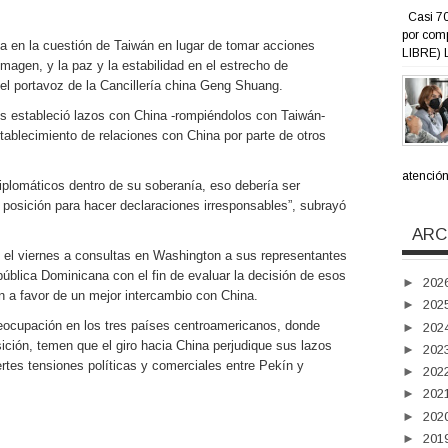
Casi 70
por com
 en la cuestión de Taiwán en lugar de tomar acciones
LIBRE) L
imagen, y la paz y la estabilidad en el estrecho de
l portavoz de la Cancillería china Geng Shuang.
os estableció lazos con China -rompiéndolos con Taiwán-
tablecimiento de relaciones con China por parte de otros
atención 
iplomáticos dentro de su soberanía, eso debería ser
 posición para hacer declaraciones irresponsables”, subrayó
ARC
el viernes a consultas en Washington a sus representantes
blica Dominicana con el fin de evaluar la decisión de esos
►
202
 a favor de un mejor intercambio con China.
►
202
eocupación en los tres países centroamericanos, donde
►
202
ición, temen que el giro hacia China perjudique sus lazos
►
202
tes tensiones políticas y comerciales entre Pekín y
►
202
►
202
►
202
►
201