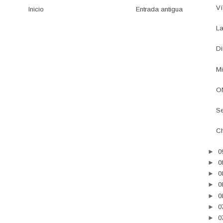
Ví
Inicio
Entrada antigua
La
Di
Mi
ON
Se
Ch
►
0
►
0
►
0
►
0
►
0
►
0
►
0