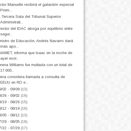
ctor Manuelle recibirá el galardón especial
Prem...
 Tercera Sala del Tribunal Superior
Administrati...
rector del IDAC aboga por equilibrio entre
segur...
nistro de Educación, Andrés Navarro dará
más apo...
AMET, informa que Isaac en la noche de
ayer evol...
rena Williams fue multada con un total de
17.000...
ina considera llamada a consulta de
EEUU en RD e...
9/02 - 09/09
(13)
8/26 - 09/02
(16)
8/19 - 08/26
(15)
8/12 - 08/19
(16)
8/05 - 08/12
(13)
7/29 - 08/05
(16)
7/22 - 07/29
(17)