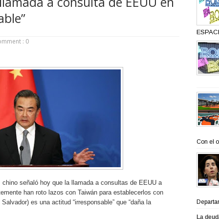
 llamada a consulta de EEUU en
able”
ESPACI
omment : 0
Con el o
es chino señaló hoy que la llamada a consultas de EEUU a
temente han roto lazos con Taiwán para establecerlos con
alvador) es una actitud “irresponsable” que “daña la
Departa
La deud