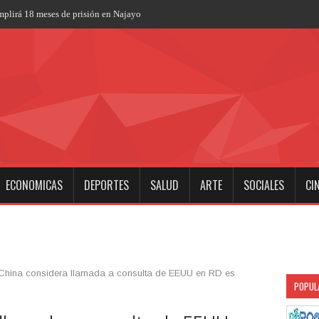
plirá 18 meses de prisión en Najayo
ECONOMICAS
DEPORTES
SALUD
ARTE
SOCIALES
CI
China considera llamada a consulta de EEUU en RD es
POPUL