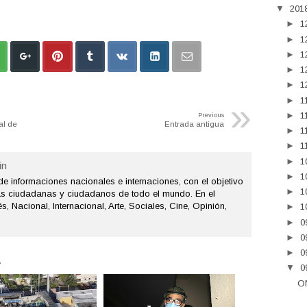
▼
201
►
1
►
1
►
1
►
1
►
1
►
1
»
►
1
Previous
al de
Entrada antigua
►
1
►
1
►
1
n
►
1
de informaciones nacionales e internaciones, con el objetivo
►
1
as ciudadanas y ciudadanos de todo el mundo. En el
s, Nacional, Internacional, Arte, Sociales, Cine, Opinión,
►
1
►
0
►
0
►
0
.
▼
0
O