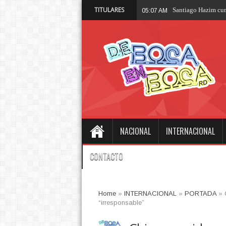
TITULARES
Santiago Hazim cum
05:07 AM
NACIONAL
INTERNACIONAL
CONTACTO
Home
»
INTERNACIONAL
»
PORTADA
»
“irresponsable”