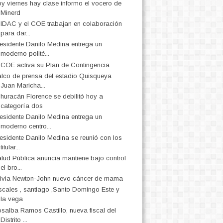
y viernes hay clase informo el vocero de
Minerd
 IDAC y el COE trabajan en colaboración
para dar...
esidente Danilo Medina entrega un
moderno polité...
 COE activa su Plan de Contingencia
lco de prensa del estadio Quisqueya
Juan Maricha...
 huracán Florence se debilitó hoy a
categoría dos
esidente Danilo Medina entrega un
moderno centro...
esidente Danilo Medina se reunió con los
titular...
lud Pública anuncia mantiene bajo control
el bro...
ivia Newton-John nuevo cáncer de mama
scales , santiago ,Santo Domingo Este y
la vega
salba Ramos Castillo, nueva fiscal del
Distrito ...