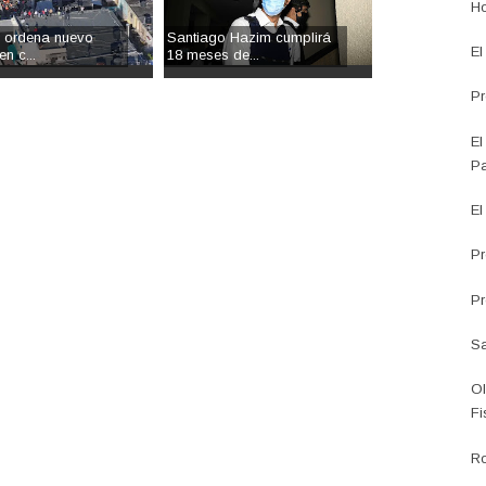
Ho
l ordena nuevo
Santiago Hazim cumplirá
El
en c...
18 meses de...
Pr
El
Pa
El
Pr
Pr
Sa
Ol
Fi
Ro