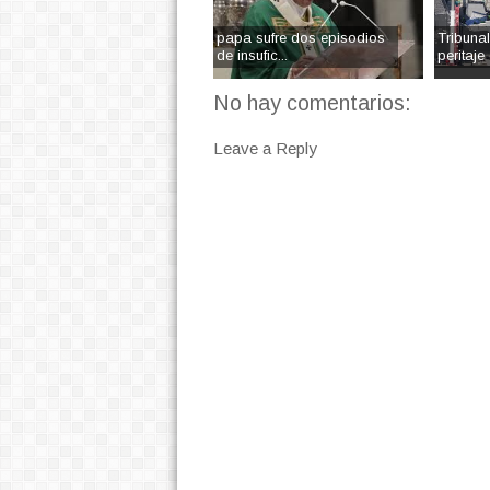
papa sufre dos episodios
Tribuna
de insufic...
peritaje 
No hay comentarios:
Leave a Reply