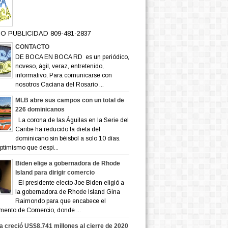
O PUBLICIDAD 809-481-2837
CONTACTO
DE BOCA EN BOCA RD es un periódico,
noveso, ágil, veraz, entretenido,
informativo, Para comunicarse con
nosotros Caciana del Rosario ...
MLB abre sus campos con un total de
226 dominicanos
La corona de las Águilas en la Serie del
Caribe ha reducido la dieta del
dominicano sin béisbol a solo 10 días.
ptimismo que despi...
Biden elige a gobernadora de Rhode
Island para dirigir comercio
El presidente electo Joe Biden eligió a
la gobernadora de Rhode Island Gina
Raimondo para que encabece el
mento de Comercio, donde ...
a creció US$8,741 millones al cierre de 2020