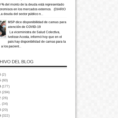
 % del monto de la deuda está representado
promisos en los mercados externos. (DIARIO
a deuda del sector público n...
MSP dice disponibilidad de camas para
atención de COVID-19
La viceministra de Salud Colectiva,
Ivelisse Acosta, informó hoy que en el
país hay disponibilidad de camas para la
a los pacient...
HIVO DEL BLOG
6
(2)
5
(60)
4
(177)
3
(284)
2
(26)
1
(34)
0
(20)
9
(322)