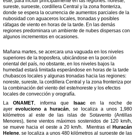
este, para incidir principalmente en las regiones: noreste,
sureste, suroeste, cordillera Central y la zona fronteriza,
donde se espera la ocurrencia de aumentos parciales de la
nubosidad con aguaceros locales, tronadas y posibles
ráfagas de viento en horas de la tarde. En las demás
regiones predominara un ambiente de nubes dispersas con
algunos incrementos en ocasiones.
Mañana martes, se acercara una vaguada en los niveles
superiores de la troposfera, ubicándose en la porción
oriental del país, no obstante, en los niveles bajos la
humedad estará limitada esperándose en horas de la tarde
chubascos locales y algunas tronadas hacia las regiones:
noreste, sureste, la cordillera Central y la zona fronteriza por
la combinación del viento del este/noreste y los efectos
locales de convección y orografía.
La
ONAMET
, informa que
Isaac
en la noche de
ayer
evoluciono a huracán
, se localiza a unos 1,980
kilómetros al este de las islas de Sotavento (Antillas
Menores), tiene vientos máximos sostenidos de 120 km/h,
se mueve hacia el oeste a 20 km/h.
Mientras el
Huracán
Helene
, se localiza a unos 480 kilómetros al suroeste de las