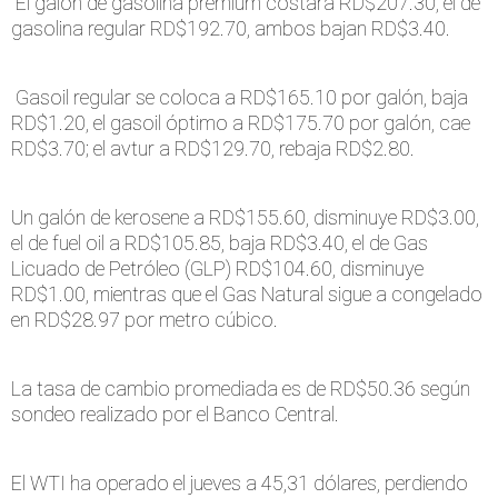
El galón de gasolina premium costará RD$207.30, el de
gasolina regular RD$192.70, ambos bajan RD$3.40.
Gasoil regular se coloca a RD$165.10 por galón, baja
RD$1.20, el gasoil óptimo a RD$175.70 por galón, cae
RD$3.70; el avtur a RD$129.70, rebaja RD$2.80.
Un galón de kerosene a RD$155.60, disminuye RD$3.00,
el de fuel oil a RD$105.85, baja RD$3.40, el de Gas
Licuado de Petróleo (GLP) RD$104.60, disminuye
RD$1.00, mientras que el Gas Natural sigue a congelado
en RD$28.97 por metro cúbico.
La tasa de cambio promediada es de RD$50.36 según
sondeo realizado por el Banco Central.
El WTI ha operado el jueves a 45,31 dólares, perdiendo