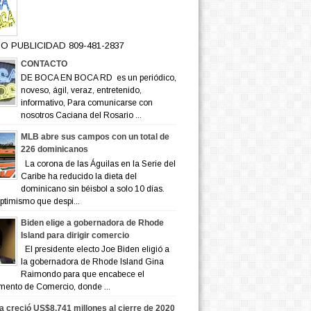
O PUBLICIDAD 809-481-2837
CONTACTO
DE BOCA EN BOCA RD es un periódico,
noveso, ágil, veraz, entretenido,
informativo, Para comunicarse con
nosotros Caciana del Rosario ...
MLB abre sus campos con un total de
226 dominicanos
La corona de las Águilas en la Serie del
Caribe ha reducido la dieta del
dominicano sin béisbol a solo 10 días.
ptimismo que despi...
Biden elige a gobernadora de Rhode
Island para dirigir comercio
El presidente electo Joe Biden eligió a
la gobernadora de Rhode Island Gina
Raimondo para que encabece el
mento de Comercio, donde ...
a creció US$8,741 millones al cierre de 2020