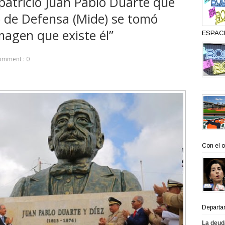
 patricio Juan Pablo Duarte que
io de Defensa (Mide) se tomó
magen que existe él”
ESPACI
omment : 0
Con el o
Departa
La deud