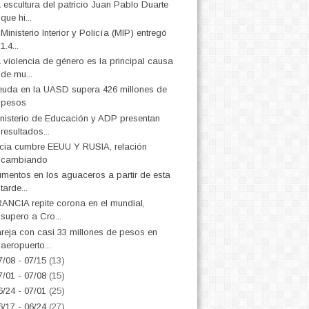
 escultura del patricio Juan Pablo Duarte
que hi...
 Ministerio Interior y Policía (MIP) entregó
1.4...
 violencia de género es la principal causa
de mu...
uda en la UASD supera 426 millones de
pesos
nisterio de Educación y ADP presentan
resultados...
icia cumbre EEUU Y RUSIA, relación
cambiando
mentos en los aguaceros a partir de esta
tarde...
ANCIA repite corona en el mundial,
supero a Cro...
reja con casi 33 millones de pesos en
aeropuerto...
7/08 - 07/15
(13)
7/01 - 07/08
(15)
6/24 - 07/01
(25)
6/17 - 06/24
(27)