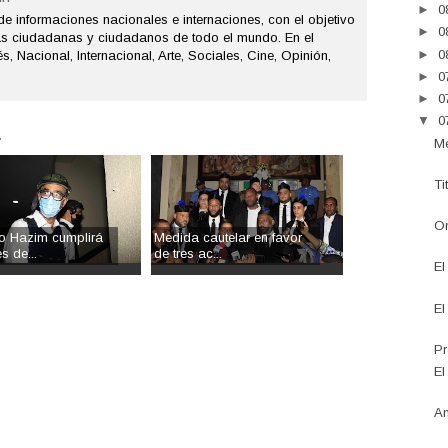
►
0
de informaciones nacionales e internaciones, con el objetivo
►
0
as ciudadanas y ciudadanos de todo el mundo. En el
►
0
s, Nacional, Internacional, Arte, Sociales, Cine, Opinión,
►
0
►
0
▼
0
.
Me
Ti
On
o Hazim cumplirá
Medida cautelar en favor
s de...
de tres ac...
El
El
Pr
El
An