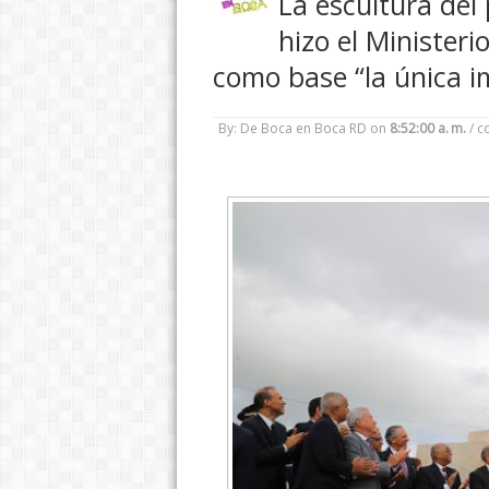
La escultura del
hizo el Minister
como base “la única i
By: De Boca en Boca RD
on
8:52:00 a. m.
/
c