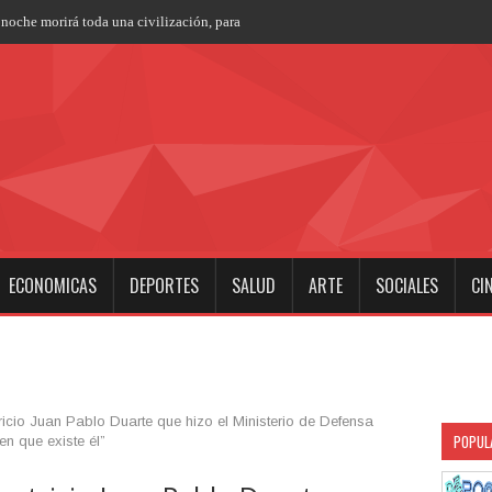
 noche morirá toda una civilización, para no volver jamás"
ECONOMICAS
DEPORTES
SALUD
ARTE
SOCIALES
CI
ricio Juan Pablo Duarte que hizo el Ministerio de Defensa
POPUL
n que existe él”