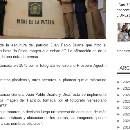
Casi 70
por com
LIBRE) L
de la escultura del patricio Juan Pablo Duarte que hizo el
 base “la única imagen que existe él”. La afirmación es de la
atención 
 de una nota de prensa.
omada en 1873 por el fotógrafo venezolano Prospero Agustín
ARC
tistas plásticos y otros sectores, al plantear que el mismo no
►
202
►
202
Patricio General Juan Pablo Duarte y Díez, ésta se implementó
►
202
ica imagen del Patricio, tomada por el fotógrafo venezolano
►
202
873”.
►
202
que tomaron la decisión luego un proceso de consultas de más
►
202
aracterísticas y ubicación de los bustos, las imágenes que se
►
202
 a sus nombres oficiales”.
►
201