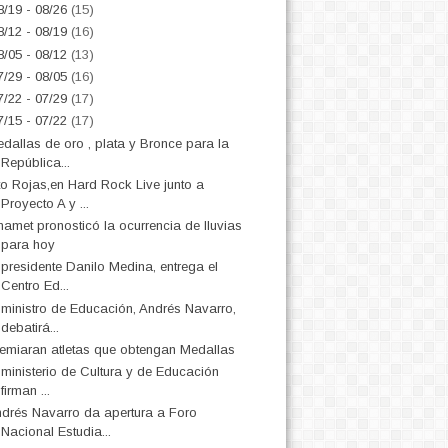
8/19 - 08/26
(15)
8/12 - 08/19
(16)
8/05 - 08/12
(13)
7/29 - 08/05
(16)
7/22 - 07/29
(17)
7/15 - 07/22
(17)
dallas de oro , plata y Bronce para la
República...
to Rojas,en Hard Rock Live junto a
Proyecto A y ...
amet pronosticó la ocurrencia de lluvias
para hoy
 presidente Danilo Medina, entrega el
Centro Ed...
 ministro de Educación, Andrés Navarro,
debatirá...
emiaran atletas que obtengan Medallas
 ministerio de Cultura y de Educación
firman ...
drés Navarro da apertura a Foro
Nacional Estudia...