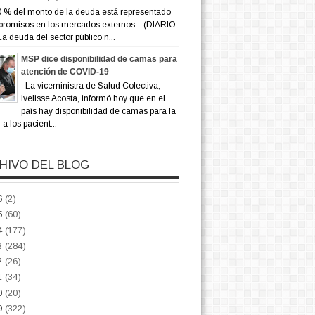
 % del monto de la deuda está representado
promisos en los mercados externos. (DIARIO
a deuda del sector público n...
MSP dice disponibilidad de camas para
atención de COVID-19
La viceministra de Salud Colectiva,
Ivelisse Acosta, informó hoy que en el
país hay disponibilidad de camas para la
a los pacient...
HIVO DEL BLOG
6
(2)
5
(60)
4
(177)
3
(284)
2
(26)
1
(34)
0
(20)
9
(322)