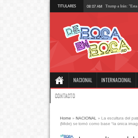
TITULARES
Trump a Irán: "Esta
08:07 AM
NACIONAL
INTERNACIONAL
CONTACTO
Home
»
NACIONAL
»
La escultura del pat
(Mide) se tomó como base “la única image