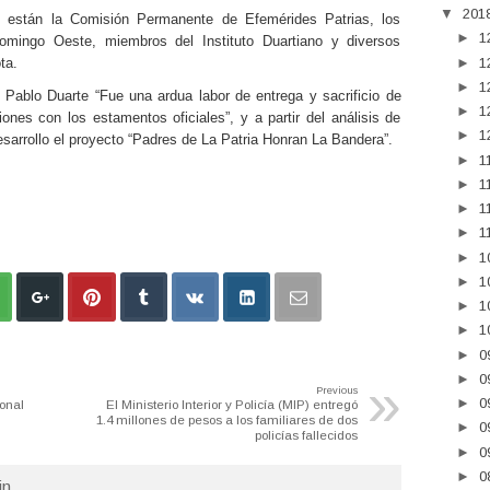
▼
201
d están la Comisión Permanente de Efemérides Patrias, los
►
1
Domingo Oeste, miembros del Instituto Duartiano y diversos
ta.
►
1
►
1
Pablo Duarte “Fue una ardua labor de entrega y sacrificio de
►
1
es con los estamentos oficiales”, y a partir del análisis de
►
1
sarrollo el proyecto “Padres de La Patria Honran La Bandera”.
►
1
►
1
►
1
►
1
►
1
►
1
►
1
►
1
►
0
»
►
0
Previous
►
0
onal
El Ministerio Interior y Policía (MIP) entregó
1.4 millones de pesos a los familiares de dos
►
0
policías fallecidos
►
0
►
0
n