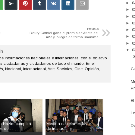
►
0
►
0
►
0
►
0
»
►
0
Previous
e
Deury Corniel gana el premio de Atleta del
►
0
Año y lo logra de forma unánime
►
0
▼
0
n
S
de informaciones nacionales e internaciones, con el objetivo
as ciudadanas y ciudadanos de todo el mundo. En el
s, Nacional, Internacional, Arte, Sociales, Cine, Opinión,
Gu
Mu
Pr
.
El
Le
o Hazim cumplirá
Medida cautelar en favor
De
s de...
de tres ac...