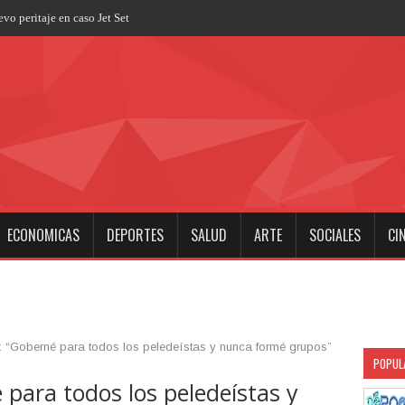
ECONOMICAS
DEPORTES
SALUD
ARTE
SOCIALES
CI
: “Goberné para todos los peledeístas y nunca formé grupos”
POPUL
 para todos los peledeístas y