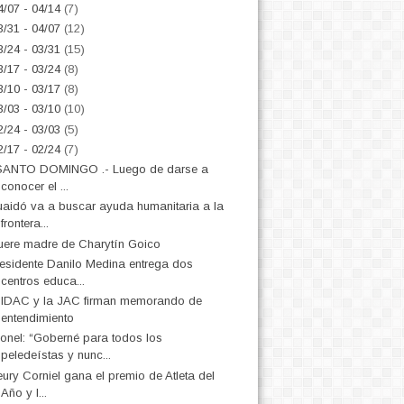
4/07 - 04/14
(7)
3/31 - 04/07
(12)
3/24 - 03/31
(15)
3/17 - 03/24
(8)
3/10 - 03/17
(8)
3/03 - 03/10
(10)
2/24 - 03/03
(5)
2/17 - 02/24
(7)
ANTO DOMINGO .- Luego de darse a
conocer el ...
aidó va a buscar ayuda humanitaria a la
frontera...
ere madre de Charytín Goico
esidente Danilo Medina entrega dos
centros educa...
 IDAC y la JAC firman memorando de
entendimiento
onel: “Goberné para todos los
peledeístas y nunc...
ury Corniel gana el premio de Atleta del
Año y l...