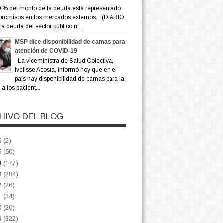
 % del monto de la deuda está representado
promisos en los mercados externos. (DIARIO
a deuda del sector público n...
MSP dice disponibilidad de camas para
atención de COVID-19
La viceministra de Salud Colectiva,
Ivelisse Acosta, informó hoy que en el
país hay disponibilidad de camas para la
a los pacient...
HIVO DEL BLOG
6
(2)
5
(60)
4
(177)
3
(284)
2
(26)
1
(34)
0
(20)
9
(322)