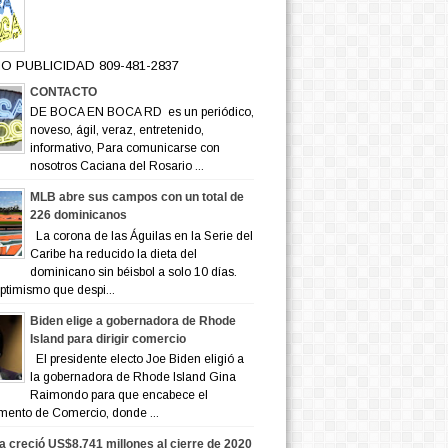
O PUBLICIDAD 809-481-2837
CONTACTO
DE BOCA EN BOCA RD es un periódico,
noveso, ágil, veraz, entretenido,
informativo, Para comunicarse con
nosotros Caciana del Rosario ...
MLB abre sus campos con un total de
226 dominicanos
La corona de las Águilas en la Serie del
Caribe ha reducido la dieta del
dominicano sin béisbol a solo 10 días.
ptimismo que despi...
Biden elige a gobernadora de Rhode
Island para dirigir comercio
El presidente electo Joe Biden eligió a
la gobernadora de Rhode Island Gina
Raimondo para que encabece el
mento de Comercio, donde ...
a creció US$8,741 millones al cierre de 2020