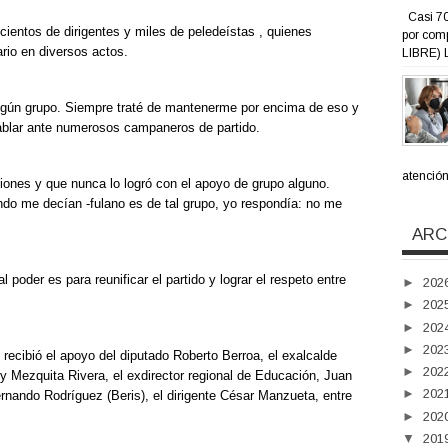
Casi 70
ientos de dirigentes y miles de peledeístas , quienes
por com
ario en diversos actos.
LIBRE) L
ingún grupo. Siempre traté de mantenerme por encima de eso y
ablar ante numerosos campaneros de partido.
atención 
iones y que nunca lo logró con el apoyo de grupo alguno.
do me decían -fulano es de tal grupo, yo respondía: no me
ARC
 poder es para reunificar el partido y lograr el respeto entre
►
202
►
202
►
202
►
202
recibió el apoyo del diputado Roberto Berroa, el exalcalde
►
202
nny Mezquita Rivera, el exdirector regional de Educación, Juan
►
202
ernando Rodríguez (Beris), el dirigente César Manzueta, entre
►
202
▼
201