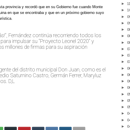
►
1
sta provincia y recordó que en su Gobierno fue cuando Monte
►
1
ruina en que se encontraba y que en un próximo gobierno suyo
►
0
rística.
►
0
►
0
ás!", Fernández continúa recorriendo todos los
►
0
l para impulsar su "Proyecto Leonel 2020" y
►
0
os millones de firmas para su aspiración
►
0
►
0
►
0
►
0
ente del distrito municipal Don Juan, como es el
medio Saturnino Castro, Germán Ferrer, Maryluz
►
0
os. D,L
►
0
►
0
►
0
►
0
►
0
►
0
►
0
►
0