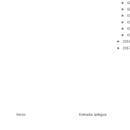
►
0
►
0
►
0
►
0
►
0
►
0
►
201
►
201
Inicio
Entrada antigua