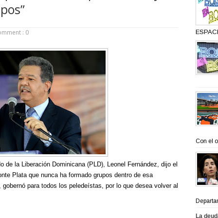
pos”
omment : 0
ESPACI
Con el o
do de la Liberación Dominicana (PLD), Leonel Fernández, dijo el
onte Plata que nunca ha formado grupos dentro de esa
 gobernó para todos los peledeístas, por lo que desea volver al
Departa
La deud