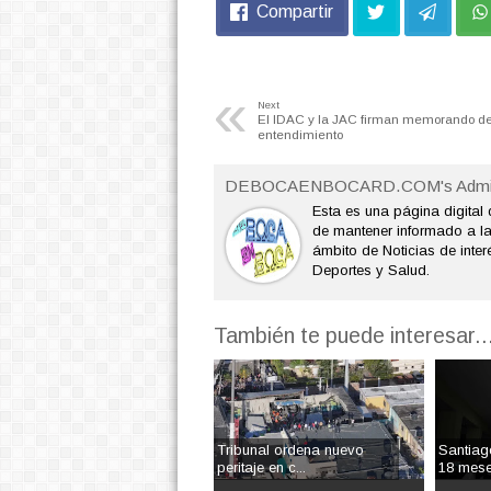
Compartir
«
Next
El IDAC y la JAC firman memorando d
entendimiento
DEBOCAENBOCARD.COM's Admi
Esta es una página digital 
de mantener informado a l
ámbito de Noticias de interé
Deportes y Salud.
También te puede interesar..
Tribunal ordena nuevo
Santiag
peritaje en c...
18 mese