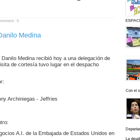
omment : 0
ESPACI
e Danilo Medina recibió hoy a una delegación de
sita de cortesía tuvo lugar en el despacho
r:
Con el o
ny Archiniegas - Jeffries
tro:
Departa
gocios A.I. de la Embajada de Estados Unidos en
La deud