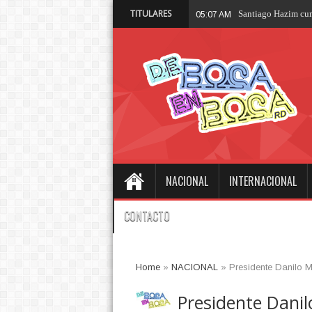
TITULARES
Santiago Hazim cum
05:07 AM
NACIONAL
INTERNACIONAL
CONTACTO
Home
»
NACIONAL
»
Presidente Danilo M
Presidente Danil