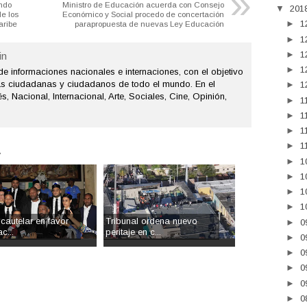
»
ndo
Ministro de Educación acuerda con Consejo
▼
201
de los
Económico y Social procedo de concertación
►
1
aribe
parapropuesta de nuevas Ley Educación
►
1
►
1
n
►
1
de informaciones nacionales e internaciones, con el objetivo
as ciudadanas y ciudadanos de todo el mundo. En el
►
1
s, Nacional, Internacional, Arte, Sociales, Cine, Opinión,
►
1
►
1
►
1
►
1
.
►
1
►
1
►
1
►
1
cautelar en favor
Tribunal ordena nuevo
►
0
c...
peritaje en c...
►
0
►
0
►
0
►
0
►
0