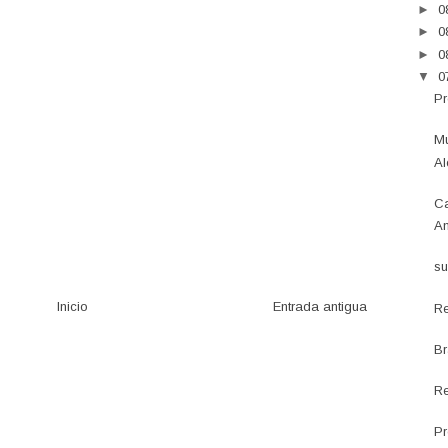
►
0
►
0
►
0
▼
0
Pr
Mu
Al
Ca
An
su
Inicio
Entrada antigua
Re
Br
Re
Pr