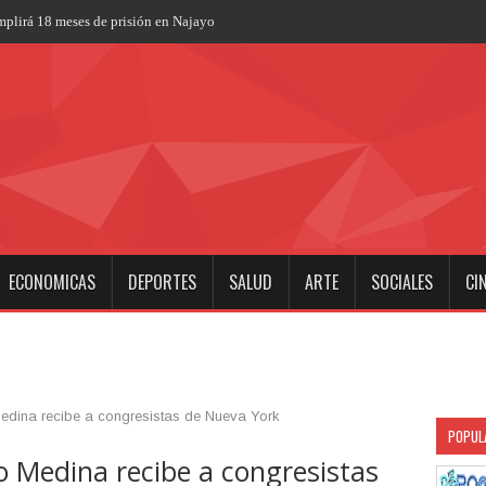
plirá 18 meses de prisión en Najayo
ECONOMICAS
DEPORTES
SALUD
ARTE
SOCIALES
CI
edina recibe a congresistas de Nueva York
POPUL
o Medina recibe a congresistas