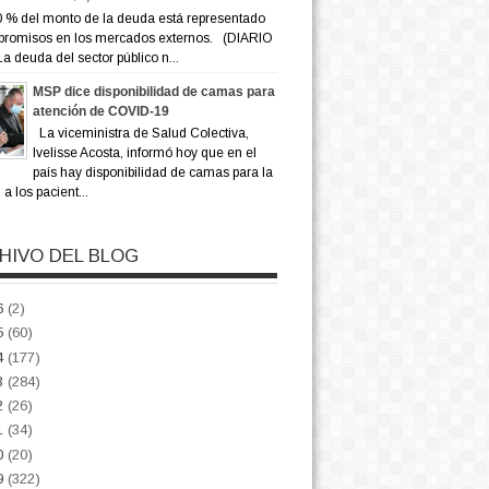
 % del monto de la deuda está representado
promisos en los mercados externos. (DIARIO
a deuda del sector público n...
MSP dice disponibilidad de camas para
atención de COVID-19
La viceministra de Salud Colectiva,
Ivelisse Acosta, informó hoy que en el
país hay disponibilidad de camas para la
a los pacient...
HIVO DEL BLOG
6
(2)
5
(60)
4
(177)
3
(284)
2
(26)
1
(34)
0
(20)
9
(322)