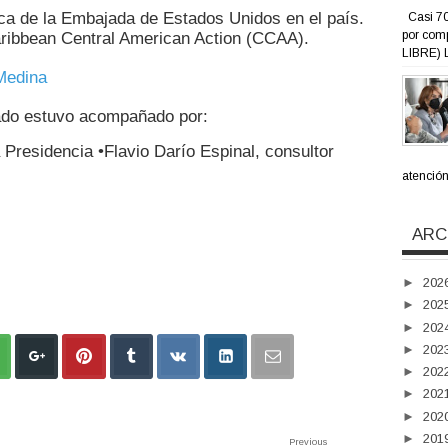
ica de la Embajada de Estados Unidos en el país.
Casi 70
por com
Caribbean Central American Action (CCAA).
LIBRE) L
stado estuvo acompañado por:
 Presidencia •Flavio Darío Espinal, consultor
atención 
ARC
►
202
►
202
►
202
►
202
►
202
►
202
►
202
►
201
Previous