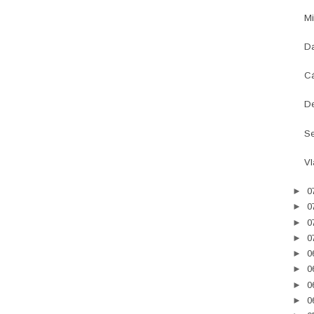
Mi
Da
Cá
De
Se
Vl
►
0
►
0
►
0
►
0
►
0
►
0
►
0
►
0