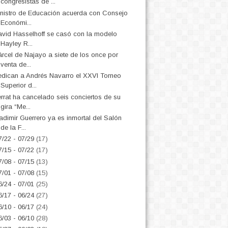
congresistas de ...
nistro de Educación acuerda con Consejo
Económi...
vid Hasselhoff se casó con la modelo
Hayley R...
rcel de Najayo a siete de los once por
venta de...
dican a Andrés Navarro el XXVI Torneo
Superior d...
rrat ha cancelado seis conciertos de su
gira “Me...
adimir Guerrero ya es inmortal del Salón
de la F...
7/22 - 07/29
(17)
7/15 - 07/22
(17)
7/08 - 07/15
(13)
7/01 - 07/08
(15)
6/24 - 07/01
(25)
6/17 - 06/24
(27)
6/10 - 06/17
(24)
6/03 - 06/10
(28)