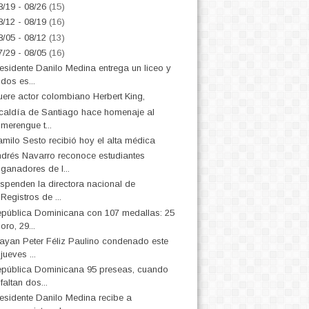
8/19 - 08/26
(15)
8/12 - 08/19
(16)
8/05 - 08/12
(13)
7/29 - 08/05
(16)
esidente Danilo Medina entrega un liceo y
dos es...
ere actor colombiano Herbert King,
caldía de Santiago hace homenaje al
merengue t...
milo Sesto recibió hoy el alta médica
drés Navarro reconoce estudiantes
ganadores de l...
spenden la directora nacional de
Registros de ...
pública Dominicana con 107 medallas: 25
oro, 29...
ayan Peter Féliz Paulino condenado este
jueves ...
pública Dominicana 95 preseas, cuando
faltan dos...
esidente Danilo Medina recibe a