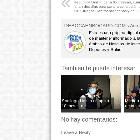
«
República Dominicana 95 preseas, cua
faltan dos días para para la conclusión 
XXIII Juegos Centroamericanos y del C
DEBOCAENBOCARD.COM's Admi
Esta es una página digital 
de mantener informado a l
ámbito de Noticias de interé
Deportes y Salud.
También te puede interesar..
Santiago Hazim cumplirá
Medida 
18 meses de...
de tres a
No hay comentarios:
Leave a Reply