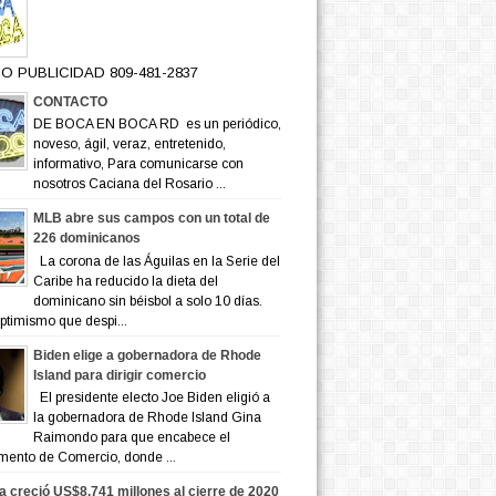
O PUBLICIDAD 809-481-2837
CONTACTO
DE BOCA EN BOCA RD es un periódico,
noveso, ágil, veraz, entretenido,
informativo, Para comunicarse con
nosotros Caciana del Rosario ...
MLB abre sus campos con un total de
226 dominicanos
La corona de las Águilas en la Serie del
Caribe ha reducido la dieta del
dominicano sin béisbol a solo 10 días.
ptimismo que despi...
Biden elige a gobernadora de Rhode
Island para dirigir comercio
El presidente electo Joe Biden eligió a
la gobernadora de Rhode Island Gina
Raimondo para que encabece el
mento de Comercio, donde ...
a creció US$8,741 millones al cierre de 2020