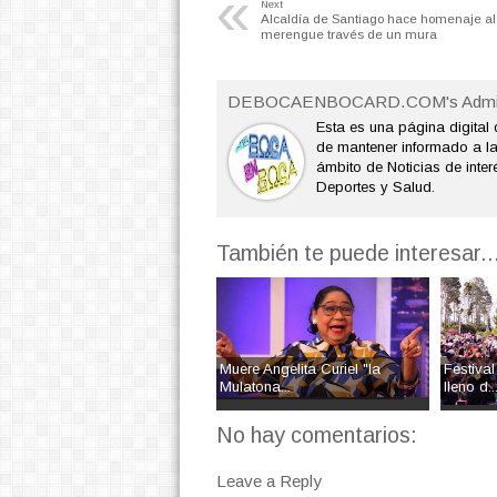
«
Next
Alcaldía de Santiago hace homenaje al
merengue través de un mura
DEBOCAENBOCARD.COM's Admi
Esta es una página digital 
de mantener informado a l
ámbito de Noticias de interé
Deportes y Salud.
También te puede interesar..
Muere Angelita Curiel "la
Festival
Mulatona...
lleno d..
No hay comentarios:
Leave a Reply