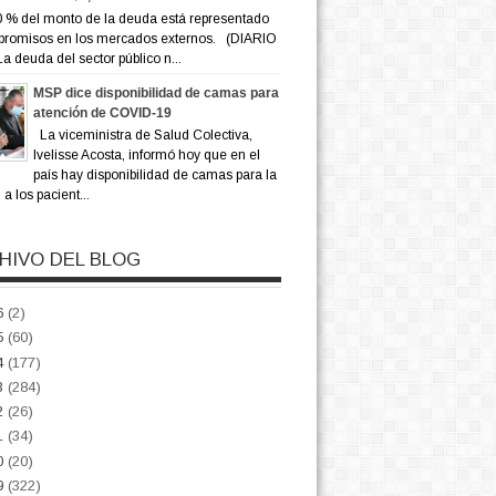
 % del monto de la deuda está representado
promisos en los mercados externos. (DIARIO
a deuda del sector público n...
MSP dice disponibilidad de camas para
atención de COVID-19
La viceministra de Salud Colectiva,
Ivelisse Acosta, informó hoy que en el
país hay disponibilidad de camas para la
a los pacient...
HIVO DEL BLOG
6
(2)
5
(60)
4
(177)
3
(284)
2
(26)
1
(34)
0
(20)
9
(322)