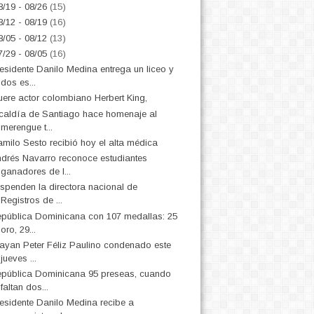
8/19 - 08/26
(15)
8/12 - 08/19
(16)
8/05 - 08/12
(13)
7/29 - 08/05
(16)
esidente Danilo Medina entrega un liceo y
dos es...
ere actor colombiano Herbert King,
caldía de Santiago hace homenaje al
merengue t...
milo Sesto recibió hoy el alta médica
drés Navarro reconoce estudiantes
ganadores de l...
spenden la directora nacional de
Registros de ...
pública Dominicana con 107 medallas: 25
oro, 29...
ayan Peter Féliz Paulino condenado este
jueves ...
pública Dominicana 95 preseas, cuando
faltan dos...
esidente Danilo Medina recibe a