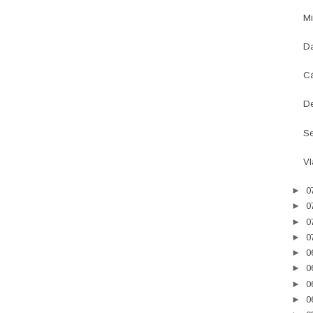
Mi
Da
Cá
De
Se
Vl
►
0
►
0
►
0
►
0
►
0
►
0
►
0
►
0