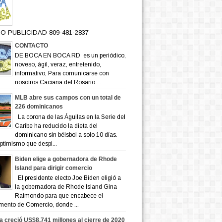
O PUBLICIDAD 809-481-2837
CONTACTO
DE BOCA EN BOCA RD es un periódico,
noveso, ágil, veraz, entretenido,
informativo, Para comunicarse con
nosotros Caciana del Rosario ...
MLB abre sus campos con un total de
226 dominicanos
La corona de las Águilas en la Serie del
Caribe ha reducido la dieta del
dominicano sin béisbol a solo 10 días.
ptimismo que despi...
Biden elige a gobernadora de Rhode
Island para dirigir comercio
El presidente electo Joe Biden eligió a
la gobernadora de Rhode Island Gina
Raimondo para que encabece el
mento de Comercio, donde ...
a creció US$8,741 millones al cierre de 2020