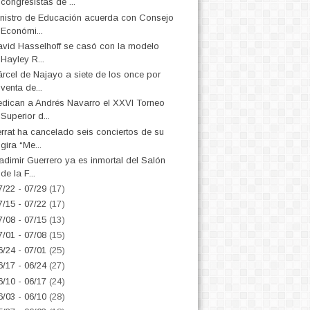
congresistas de ...
nistro de Educación acuerda con Consejo
Económi...
vid Hasselhoff se casó con la modelo
Hayley R...
rcel de Najayo a siete de los once por
venta de...
dican a Andrés Navarro el XXVI Torneo
Superior d...
rrat ha cancelado seis conciertos de su
gira “Me...
adimir Guerrero ya es inmortal del Salón
de la F...
7/22 - 07/29
(17)
7/15 - 07/22
(17)
7/08 - 07/15
(13)
7/01 - 07/08
(15)
6/24 - 07/01
(25)
6/17 - 06/24
(27)
6/10 - 06/17
(24)
6/03 - 06/10
(28)