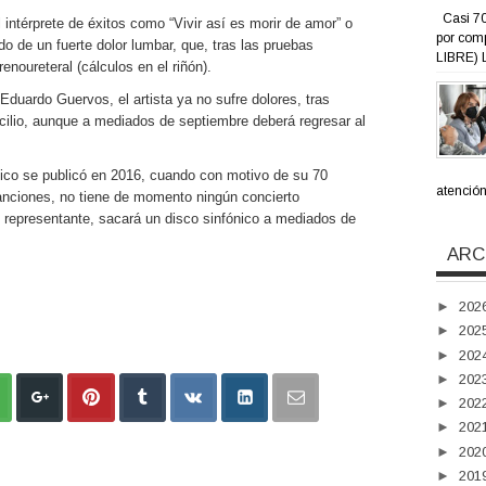
Casi 70
 intérprete de éxitos como “Vivir así es morir de amor” o
por com
do de un fuerte dolor lumbar, que, tras las pruebas
LIBRE) L
enoureteral (cálculos en el riñón).
duardo Guervos, el artista ya no sufre dolores, tras
icilio, aunque a mediados de septiembre deberá regresar al
fico se publicó en 2016, cuando con motivo de su 70
atención 
anciones, no tiene de momento ningún concierto
 representante, sacará un disco sinfónico a mediados de
ARC
►
202
►
202
►
202
►
202
►
202
►
202
►
202
►
201