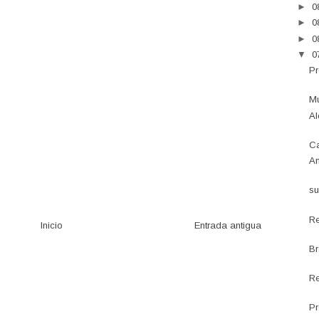
►
0
►
0
►
0
▼
0
Pr
Mu
Al
Ca
An
su
Re
Inicio
Entrada antigua
Br
Re
Pr