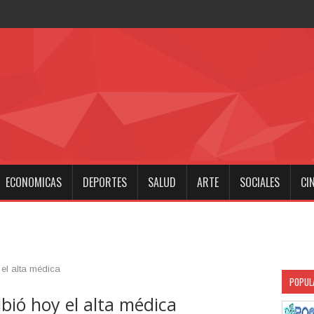
 noche morirá toda una civil
ECONOMICAS
DEPORTES
SALUD
ARTE
SOCIALES
CI
el alta médica
POPUL
ibió hoy el alta médica