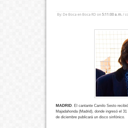
By: De Boca en Boca RD
on
5:11:00 a. m.
/
c
MADRID
.
El cantante Camilo Sesto recibió
Majadahonda (Madrid), donde ingresó el 31 d
de diciembre publicará un disco sinfónico.