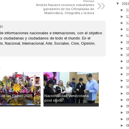
»
Previous
▼
201
Andrés Navarro reconoce estudiantes
ganadores de las Olimpíadas de
►
1
Matemática, Ortografía y lectura
►
1
►
1
n
►
1
de informaciones nacionales e internaciones, con el objetivo
►
1
as ciudadanas y ciudadanos de todo el mundo. En el
►
1
s, Nacional, Internacional, Arte, Sociales, Cine, Opinión,
►
1
►
1
►
1
.
►
1
►
1
►
1
►
1
►
0
 de las Flores 2025
Nacionalidad Venezolana
►
0
.
post morte...
►
0
►
0
►
0
►
0