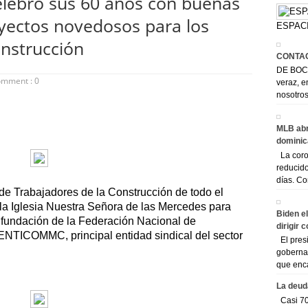
ebró sus 60 años con buenas
oyectos novedosos para los
ESPACI
onstrucción
CONTA
DE BOCA
omment : 0
veraz, e
nosotros
MLB abr
dominic
La coron
reducido
días. Co
de Trabajadores de la Construcción de todo el
en la Iglesia Nuestra Señora de las Mercedes para
Biden e
 fundación de la Federación Nacional de
dirigir 
ENTICOMMC, principal entidad sindical del sector
El presi
goberna
que enc
La deud
Casi 70