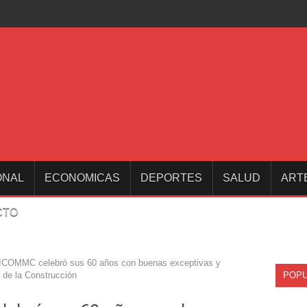
ONAL
ECONOMICAS
DEPORTES
SALUD
ART
CTO
COMMC celebró sus 60 años con buenas exceptivas y
 de la Construcción
POPU
CAT