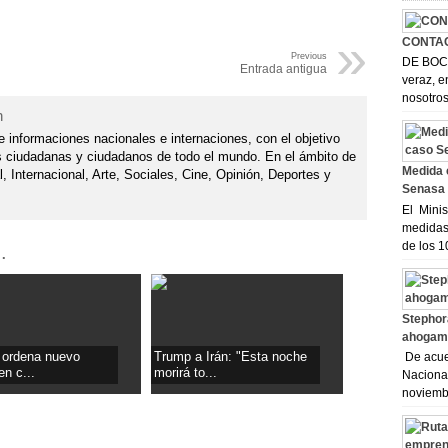
»
CONTA
Previous
DE BOCA
Entrada antigua
veraz, e
nosotros
n
e informaciones nacionales e internaciones, con el objetivo
s ciudadanas y ciudadanos de todo el mundo. En el ámbito de
Medida 
l, Internacional, Arte, Sociales, Cine, Opinión, Deportes y
Senasa
El Minis
medidas 
de los 1
.
Stephor
ahogami
l ordena nuevo
Trump a Irán: "Esta noche
De acuer
en c...
morirá to...
Nacional
noviembr