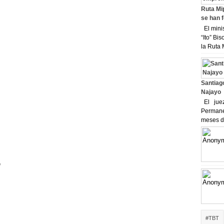
Ruta Mi
se han 
El minis
“Ito” Bi
la Ruta 
Santiag
Najayo
El juez 
Permanen
meses de
o
#TBT