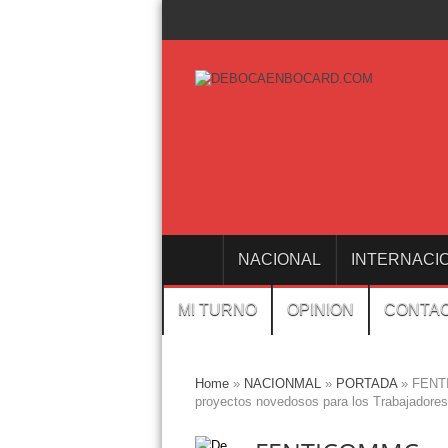
NACIONAL
INTERNACI
MI TURNO
OPINION
CONTA
Home
»
NACIONMAL
»
PORTADA
»
FENTI
proyectos novedosos para los Trabajadores