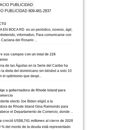
O PUBLICIDAD 809-481-2837
CTO
 EN BOCA RD es un periódico, noveso, ágil,
ntretenido, informativo, Para comunicarse con
 Caciana del Rosario ...
e sus campos con un total de 226
anos
a de las Águilas en la Serie del Caribe ha
 la dieta del dominicano sin béisbol a solo 10
n el optimismo que despi...
lige a gobernadora de Rhode Island para
comercio
dente electo Joe Biden eligió a la
dora de Rhode Island Gina Raimondo para
abece el Departamento de Comercio, donde ...
a creció US$8,741 millones al cierre de 2020
 % del monto de la deuda está representado