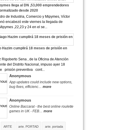
pymes llega al DN ,53,000 emprendedores
formalizado desde 2020
tro de Industria, Comercio y Mipymes, Víctor
sonó encabezó este viernes la llegada de
Mipymes ,22,23 y 24 en el se...
o Hazim cumplirá 18 meses de prisión en
Rigoberto Sena , de la Oficina de Atención
te del Distrito Nacional, impuso ayer 18
 prisión preventiva cont...
Anonymous
App updates could include new options,
bug fixes, efficienc…
more
Anonymous
Online Baccarat - the best online roulette
games in UK - FEB…
more
ARTE
arte. PORTAD
arte. portada