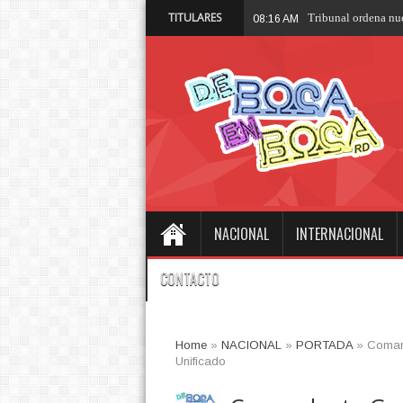
TITULARES
Tr
08:07 AM
NACIONAL
INTERNACIONAL
CONTACTO
Home
»
NACIONAL
»
PORTADA
»
Coman
Unificado