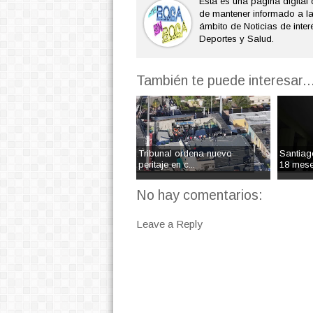
Esta es una página digital 
de mantener informado a l
ámbito de Noticias de interé
Deportes y Salud.
También te puede interesar..
Tribunal ordena nuevo
Santiag
peritaje en c...
18 mese
No hay comentarios:
Leave a Reply