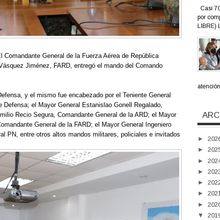
Casi 70
por com
LIBRE) L
El Comandante General de la Fuerza Aérea de República
d Vásquez Jiménez, FARD, entregó el mando del Comando
s
atención 
 Defensa, y el mismo fue encabezado por el Teniente General
 Defensa; el Mayor General Estanislao Gonell Regalado,
ARC
ilio Recio Segura, Comandante General de la ARD; el Mayor
Comandante General de la FARD; el Mayor General Ingeniero
l PN, entre otros altos mandos militares, policiales e invitados
►
202
►
202
►
202
►
202
►
202
►
202
►
202
▼
201