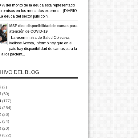
 % del monto de la deuda está representado
promisos en los mercados externos. (DIARIO
a deuda del sector público n...
MSP dice disponibilidad de camas para
atención de COVID-19
La viceministra de Salud Colectiva,
Ivelisse Acosta, informó hoy que en el
país hay disponibilidad de camas para la
a los pacient...
HIVO DEL BLOG
6
(2)
5
(60)
4
(177)
3
(284)
2
(26)
1
(34)
0
(20)
9
(322)