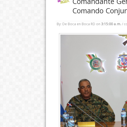
Comandante Gene
Comando Conjun
By: De Boca en Boca RD
on
3:15:00 a. m.
/
c