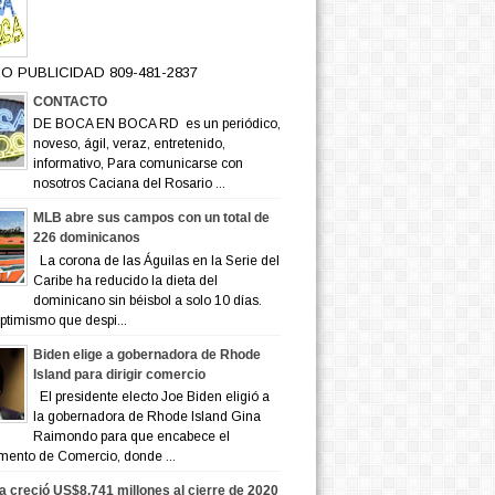
O PUBLICIDAD 809-481-2837
CONTACTO
DE BOCA EN BOCA RD es un periódico,
noveso, ágil, veraz, entretenido,
informativo, Para comunicarse con
nosotros Caciana del Rosario ...
MLB abre sus campos con un total de
226 dominicanos
La corona de las Águilas en la Serie del
Caribe ha reducido la dieta del
dominicano sin béisbol a solo 10 días.
ptimismo que despi...
Biden elige a gobernadora de Rhode
Island para dirigir comercio
El presidente electo Joe Biden eligió a
la gobernadora de Rhode Island Gina
Raimondo para que encabece el
mento de Comercio, donde ...
a creció US$8,741 millones al cierre de 2020