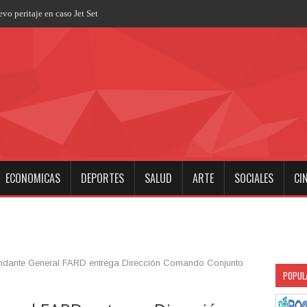
ECONOMICAS
DEPORTES
SALUD
ARTE
SOCIALES
CI
dante General FARD entrega Dirección Comando Conjunto
POPUL