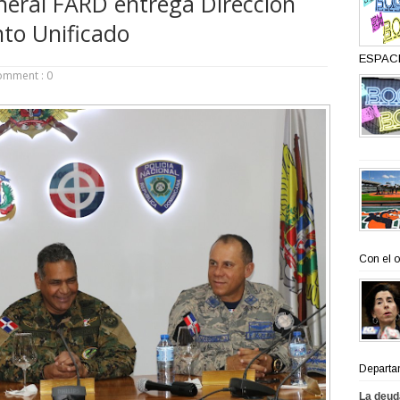
ral FARD entrega Dirección
to Unificado
ESPACI
omment : 0
Con el o
Departa
La deud