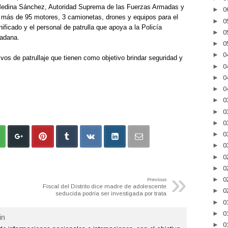
o Medina Sánchez, Autoridad Suprema de las Fuerzas Armadas y
►
0
de más de 95 motores, 3 camionetas, drones y equipos para el
►
0
cado y el personal de patrulla que apoya a la Policía
►
0
dadana.
►
0
►
0
ivos de patrullaje que tienen como objetivo brindar seguridad y
►
0
►
0
►
0
►
0
►
0
►
0
►
0
►
0
►
0
►
0
»
►
0
Previous
Fiscal del Distrito dice madre de adolescente
►
0
seducida podría ser investigada por trata
►
0
►
0
n
►
0