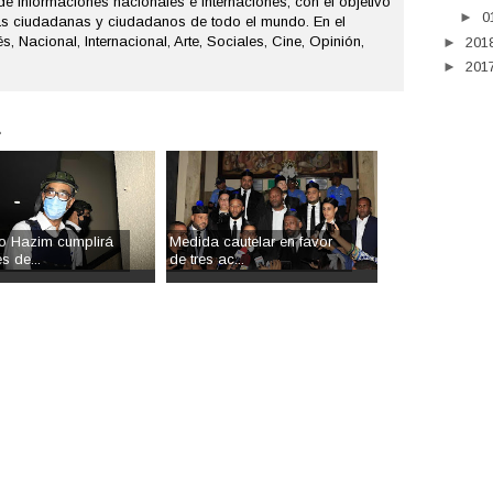
de informaciones nacionales e internaciones, con el objetivo
►
0
as ciudadanas y ciudadanos de todo el mundo. En el
s, Nacional, Internacional, Arte, Sociales, Cine, Opinión,
►
201
►
201
.
o Hazim cumplirá
Medida cautelar en favor
s de...
de tres ac...