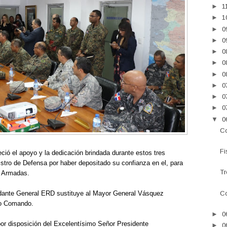
►
1
►
1
►
0
►
0
►
0
►
0
►
0
►
0
►
0
►
0
▼
0
Co
Fi
ó el apoyo y la dedicación brindada durante estos tres
istro de Defensa por haber depositado su confianza en el, para
Tr
s Armadas.
Co
ante General ERD sustituye al Mayor General Vásquez
ido Comando.
►
0
or disposición del Excelentísimo Señor Presidente
►
0