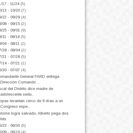
1/17 - 11/24
(5)
0/13 - 10/20
(7)
9/22 - 09/29
(4)
9/08 - 09/15
(2)
8/25 - 09/01
(9)
8/11 - 08/18
(5)
8/04 - 08/11
(2)
7/28 - 08/04
(2)
7/21 - 07/28
(5)
7/14 - 07/21
(1)
6/30 - 07/07
(4)
mandante General FARD entrega
Dirección Comando ...
scal del Distrito dice madre de
adolescente sedu...
opas levantan cerco de 9 días a un
Congreso expe...
lomé logra salvado, Alberto pega dos
hits
6/23 - 06/30
(5)
6/09 - 06/16
(4)