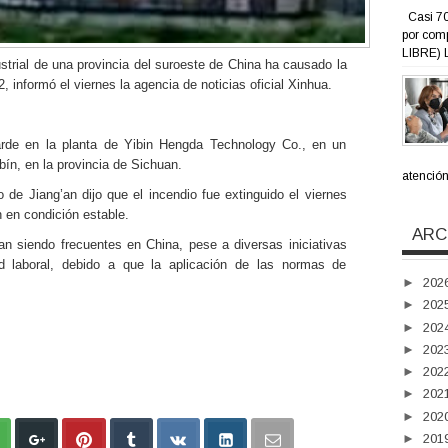
Casi 70
por com
LIBRE) L
strial de una provincia del suroeste de China ha causado la
 informó el viernes la agencia de noticias oficial Xinhua.
 tarde en la planta de Yibin Hengda Technology Co., en un
bín, en la provincia de Sichuan.
atención 
 de Jiang’an dijo que el incendio fue extinguido el viernes
 en condición estable.
ARC
úan siendo frecuentes en China, pese a diversas iniciativas
d laboral, debido a que la aplicación de las normas de
►
202
►
202
►
202
►
202
►
202
►
202
►
202
►
201