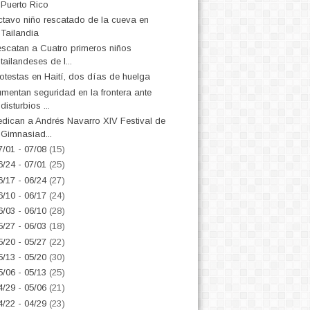
Puerto Rico
tavo niño rescatado de la cueva en
Tailandia
scatan a Cuatro primeros niños
tailandeses de l...
otestas en Haití, dos días de huelga
mentan seguridad en la frontera ante
disturbios ...
dican a Andrés Navarro XIV Festival de
Gimnasiad...
7/01 - 07/08
(15)
6/24 - 07/01
(25)
6/17 - 06/24
(27)
6/10 - 06/17
(24)
6/03 - 06/10
(28)
5/27 - 06/03
(18)
5/20 - 05/27
(22)
5/13 - 05/20
(30)
5/06 - 05/13
(25)
4/29 - 05/06
(21)
4/22 - 04/29
(23)