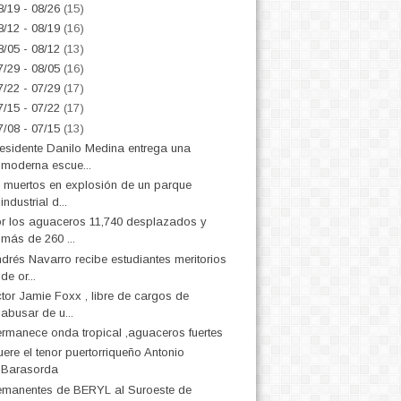
8/19 - 08/26
(15)
8/12 - 08/19
(16)
8/05 - 08/12
(13)
7/29 - 08/05
(16)
7/22 - 07/29
(17)
7/15 - 07/22
(17)
7/08 - 07/15
(13)
esidente Danilo Medina entrega una
moderna escue...
 muertos en explosión de un parque
industrial d...
r los aguaceros 11,740 desplazados y
más de 260 ...
drés Navarro recibe estudiantes meritorios
de or...
tor Jamie Foxx , libre de cargos de
abusar de u...
rmanece onda tropical ,aguaceros fuertes
ere el tenor puertorriqueño Antonio
Barasorda
manentes de BERYL al Suroeste de