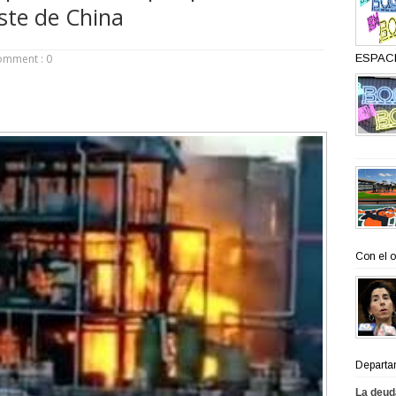
ste de China
omment : 0
ESPACI
Con el o
Departa
La deud