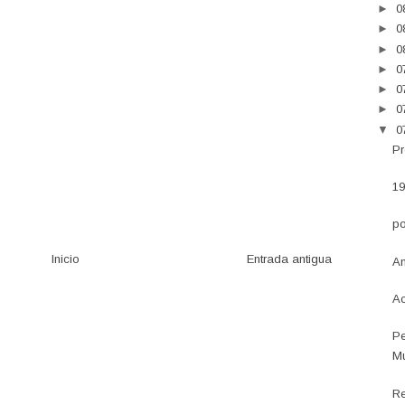
►
0
►
0
►
0
►
0
►
0
►
0
▼
0
Pr
19
po
Inicio
Entrada antigua
An
Ac
Pe
Mu
Re