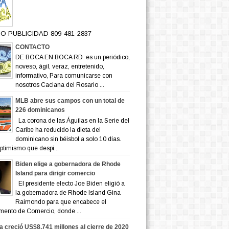
O PUBLICIDAD 809-481-2837
CONTACTO
DE BOCA EN BOCA RD es un periódico,
noveso, ágil, veraz, entretenido,
informativo, Para comunicarse con
nosotros Caciana del Rosario ...
MLB abre sus campos con un total de
226 dominicanos
La corona de las Águilas en la Serie del
Caribe ha reducido la dieta del
dominicano sin béisbol a solo 10 días.
ptimismo que despi...
Biden elige a gobernadora de Rhode
Island para dirigir comercio
El presidente electo Joe Biden eligió a
la gobernadora de Rhode Island Gina
Raimondo para que encabece el
mento de Comercio, donde ...
a creció US$8,741 millones al cierre de 2020