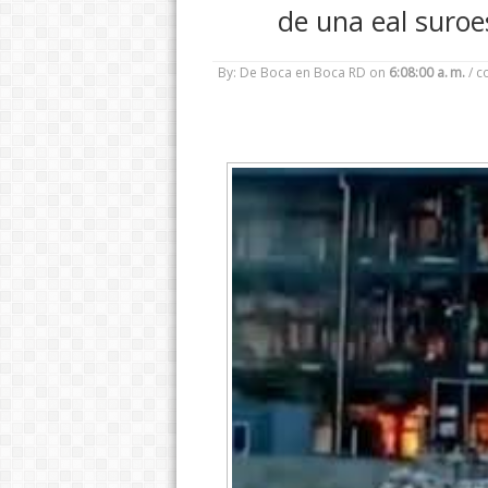
de una eal suroe
By: De Boca en Boca RD
on
6:08:00 a. m.
/
c