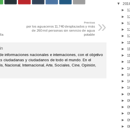
▼
201
►
1
►
1
»
►
1
Previous
por los aguaceros 11,740 desplazados y más
►
1
de 260 mil personas sin servicio de agua
lla
potable
►
1
►
1
n
►
1
de informaciones nacionales e internaciones, con el objetivo
►
1
as ciudadanas y ciudadanos de todo el mundo. En el
►
1
s, Nacional, Internacional, Arte, Sociales, Cine, Opinión,
►
1
►
1
►
1
►
1
►
0
►
0
►
0
►
0
►
0
►
0