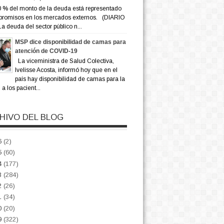
 % del monto de la deuda está representado
promisos en los mercados externos. (DIARIO
a deuda del sector público n...
MSP dice disponibilidad de camas para
atención de COVID-19
La viceministra de Salud Colectiva,
Ivelisse Acosta, informó hoy que en el
país hay disponibilidad de camas para la
a los pacient...
HIVO DEL BLOG
6
(2)
5
(60)
4
(177)
3
(284)
2
(26)
1
(34)
0
(20)
9
(322)