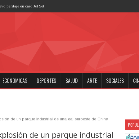
ECONOMICAS
DEPORTES
SALUD
ARTE
SOCIALES
CI
osión de un parque industrial de una eal suroeste de China
POPUL
plosión de un parque industrial