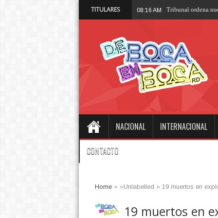
TITULARES
Trump
08:07 AM
NACIONAL
INTERNACIONAL
CONTACTO
Home
» »Unlabelled »
19 muertos en expl
19 muertos en ex