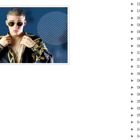
►
1
►
1
►
0
►
0
►
0
►
0
►
0
►
0
►
0
►
0
►
0
►
0
►
0
►
0
►
0
►
0
►
0
►
0
►
0
►
0