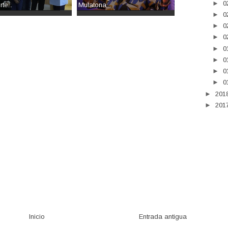
►
0
te...
Mulatona...
►
0
►
0
►
0
►
0
►
0
►
0
►
0
►
201
►
201
Inicio
Entrada antigua