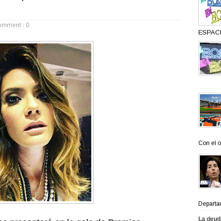
omment : 0
ESPACI
Con el o
Departa
La deud