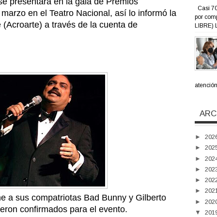
e presentará en la gala de Premios
Casi 70
marzo en el Teatro Nacional, así lo informó la
por com
 (Acroarte) a través de la cuenta de
LIBRE) L
atención 
ARC
►
202
►
202
►
202
►
202
►
202
►
202
ne a sus compatriotas Bad Bunny y Gilberto
►
202
eron confirmados para el evento.
▼
201