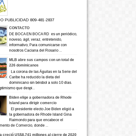
O PUBLICIDAD 809-481-2837
CONTACTO
DE BOCA EN BOCA RD es un periódico,
noveso, ágil, veraz, entretenido,
informativo, Para comunicarse con
nosotros Caciana del Rosario ...
MLB abre sus campos con un total de
226 dominicanos
La corona de las Águilas en la Serie del
Caribe ha reducido la dieta del
dominicano sin béisbol a solo 10 días.
ptimismo que despi...
Biden elige a gobernadora de Rhode
Island para dirigir comercio
El presidente electo Joe Biden eligió a
la gobernadora de Rhode Island Gina
Raimondo para que encabece el
mento de Comercio, donde ...
a creció US$8,741 millones al cierre de 2020