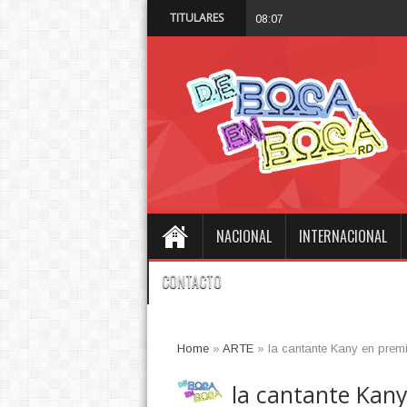
TITULARES
Trump a Irán: "Est
08:07 AM
NACIONAL
INTERNACIONAL
CONTACTO
Home
»
ARTE
»
la cantante Kany en pre
la cantante Kan