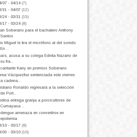
4/07 - 04/14
(7)
3/31 - 04/07
(12)
3/24 - 03/31
(15)
3/17 - 03/24
(8)
an Soberano para el bachatero Anthony
Santos
is Miguel le tira el micrófono al del sonido
En ...
aís, acusa a su colega Ednita Nazario de
su fra...
 cantante Kany en premios Soberano
rea Vázquezfue sentenciada este viernes
a cadena...
istiano Ronaldo regresará a la selección
de Port...
dina entrega granja a porcicultores de
Cumayasa ...
 dengue amenaza en convertirse en
epidemia
3/10 - 03/17
(8)
3/03 - 03/10
(10)