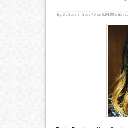
By: De Boca en Boca RD
on
5:34:00 a. m.
/
c