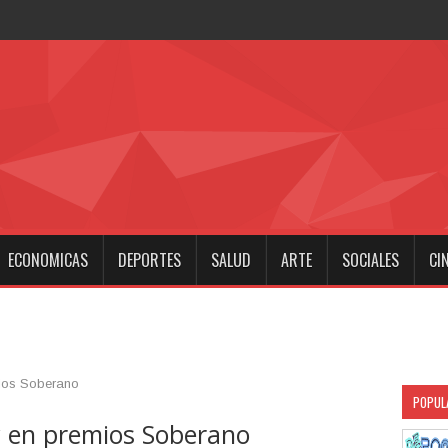
a noch
ECONOMICAS
DEPORTES
SALUD
ARTE
SOCIALES
CI
mios Soberano
POPUL
y en premios Soberano