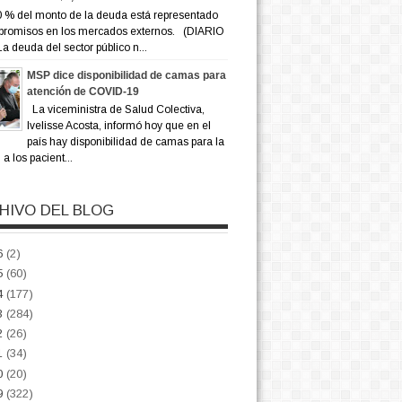
 % del monto de la deuda está representado
promisos en los mercados externos. (DIARIO
a deuda del sector público n...
MSP dice disponibilidad de camas para
atención de COVID-19
La viceministra de Salud Colectiva,
Ivelisse Acosta, informó hoy que en el
país hay disponibilidad de camas para la
a los pacient...
HIVO DEL BLOG
6
(2)
5
(60)
4
(177)
3
(284)
2
(26)
1
(34)
0
(20)
9
(322)