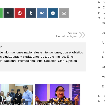
►
0
►
0
►
0
▼
0
Gr
»
Lu
Previous
Entrada antigua
An
n
la
de informaciones nacionales e internaciones, con el objetivo
as ciudadanas y ciudadanos de todo el mundo. En el
Áu
s, Nacional, Internacional, Arte, Sociales, Cine, Opinión,
Cr
Me
.
El
►
0
►
0
lidad Venezolana
Muere Angelita Curiel "la