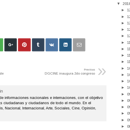
▼
201
►
1
►
1
►
1
►
1
►
1
►
1
►
1
►
1
►
1
»
►
1
Previous
 de
DGCINE inaugura 2do congreso
►
1
►
1
►
1
n
►
0
de informaciones nacionales e internaciones, con el objetivo
►
0
as ciudadanas y ciudadanos de todo el mundo. En el
►
0
s, Nacional, Internacional, Arte, Sociales, Cine, Opinión,
►
0
►
0
►
0