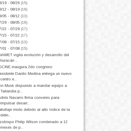
8/19 - 08/26
(15)
8/12 - 08/19
(16)
8/05 - 08/12
(13)
7/29 - 08/05
(16)
7/22 - 07/29
(17)
7/15 - 07/22
(17)
7/08 - 07/15
(13)
7/01 - 07/08
(15)
AMET vigila evolución y desarrollo del
huracán ...
CINE inaugura 2do congreso
esidente Danilo Medina entrega un nuevo
centro e...
on Musk dispuesto a mandar equipo a
Tailandia p...
drés Navarro firma convenio para
impulsar desarr...
trullaje mixto debido al alto índice de la
delin...
zobispo Philip Wilson condenado a 12
meses de p...