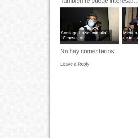
También te puede interesar..
Santiago Hazim cumplirá
Medida 
18 meses de...
de tres a
No hay comentarios:
Leave a Reply