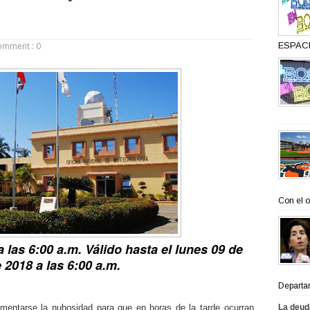
omment : 0
ESPACI
Con el o
 las 6:00 a.m. Válido hasta el lunes 09 de
e 2018 a las 6:00 a.m
.
Departa
entarse la nubosidad para que en horas de la tarde ocurran
La deud