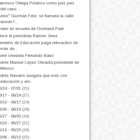
ancisco Ortega Polanco como juez juez
del caso ...
unior" Guzmán Feliz, se llamará la calle
donde f...
roteo en escuela de Overland Park
llece el periodista Ramón Jerez,
nisterio de Educación paga retroactivo de
más de...
ere cineasta Fernando Báez
drés Manuel López Obrador,presidente de
México
drés Navarro asegura que solo con
educación y em...
6/24 - 07/01
(25)
6/17 - 06/24
(27)
6/10 - 06/17
(24)
6/03 - 06/10
(28)
5/27 - 06/03
(18)
5/20 - 05/27
(22)
5/13 - 05/20
(30)
5/06 - 05/13
(25)