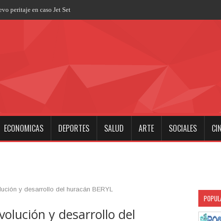
ECONOMICAS
DEPORTES
SALUD
ARTE
SOCIALES
CI
ución y desarrollo del huracán BERYL
POPUL
olución y desarrollo del