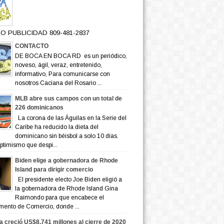
O PUBLICIDAD 809-481-2837
CONTACTO
DE BOCA EN BOCA RD es un periódico,
noveso, ágil, veraz, entretenido,
informativo, Para comunicarse con
nosotros Caciana del Rosario ...
MLB abre sus campos con un total de
226 dominicanos
La corona de las Águilas en la Serie del
Caribe ha reducido la dieta del
dominicano sin béisbol a solo 10 días.
ptimismo que despi...
Biden elige a gobernadora de Rhode
Island para dirigir comercio
El presidente electo Joe Biden eligió a
la gobernadora de Rhode Island Gina
Raimondo para que encabece el
mento de Comercio, donde ...
a creció US$8,741 millones al cierre de 2020