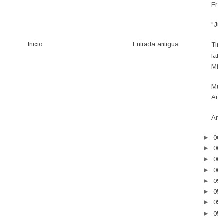
Fr
"J
Inicio
Entrada antigua
Ti
fa
Mi
Mu
An
An
►
0
►
0
►
0
►
0
►
0
►
0
►
0
►
0