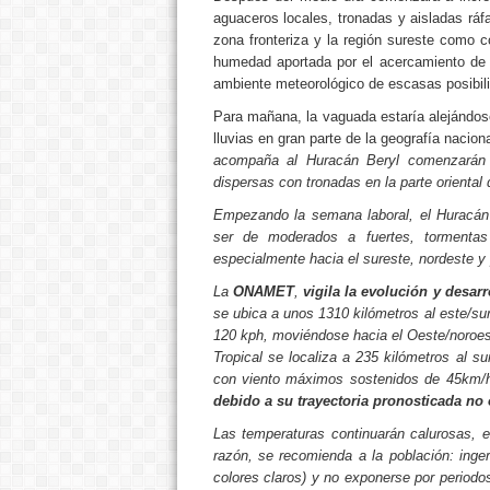
aguaceros locales, tronadas y aisladas ráfa
zona fronteriza y la región sureste como 
humedad aportada por el acercamiento de u
ambiente meteorológico de escasas posibili
Para mañana, la vaguada estaría alejándos
lluvias en gran parte de la geografía nacio
acompaña al Huracán Beryl comenzarán a 
dispersas con tronadas en la parte oriental 
Empezando la semana laboral, el Huracán 
ser de moderados a fuertes, tormentas 
especialmente hacia el sureste, nordeste y 
La
ONAMET
,
vigila la evolución y desarr
se ubica a unos 1310 kilómetros al este/su
120 kph, moviéndose hacia el Oeste/noroes
Tropical se localiza a 235 kilómetros al s
con viento máximos sostenidos de 45km/
debido a su trayectoria pronosticada no
Las temperaturas continuarán calurosas, e
razón, se recomienda a la población: ingeri
colores claros) y no exponerse por periodo