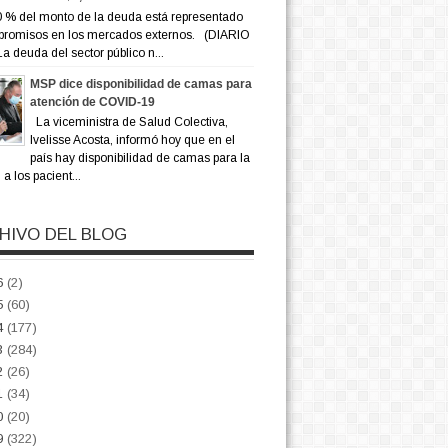
 % del monto de la deuda está representado
promisos en los mercados externos. (DIARIO
a deuda del sector público n...
MSP dice disponibilidad de camas para
atención de COVID-19
La viceministra de Salud Colectiva,
Ivelisse Acosta, informó hoy que en el
país hay disponibilidad de camas para la
a los pacient...
HIVO DEL BLOG
6
(2)
5
(60)
4
(177)
3
(284)
2
(26)
1
(34)
0
(20)
9
(322)