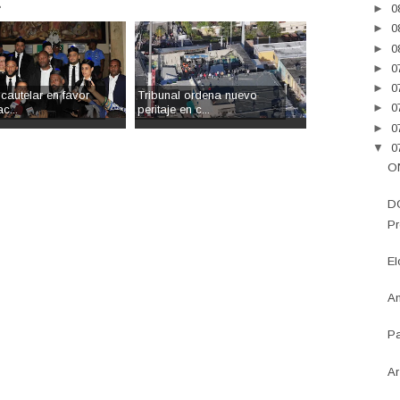
.
►
0
►
0
►
0
►
0
►
0
cautelar en favor
Tribunal ordena nuevo
►
0
c...
peritaje en c...
►
0
▼
0
ON
DG
Pr
El
An
Pa
Ar