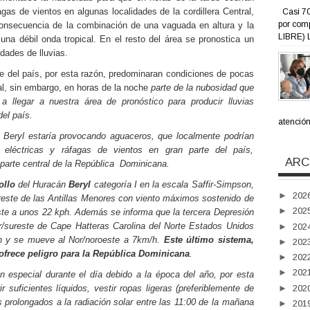
gas de vientos en algunas localidades de la cordillera Central,
Casi 70
por com
consecuencia de la combinación de una vaguada en altura y la
LIBRE) L
na débil onda tropical. En el resto del área se pronostica un
dades de lluvias.
e del país, por esta razón, predominaran condiciones de pocas
nal, sin embargo, en horas de la noche
parte de la nubosidad que
llegar a nuestra área de pronóstico para producir lluvias
del país.
atención 
Beryl estaría provocando aguaceros, que localmente podrían
eléctricas y ráfagas de vientos en gran parte del país,
ARC
parte central de la República
Dominicana.
ollo
del Huracán
Beryl
categoría I en la escala Saffir-Simpson,
►
202
reste de las Antillas Menores con viento máximos sostenido de
►
202
te a unos 22 kph. Además se informa que la tercera Depresión
ur/sureste de Cape Hatteras Carolina del Norte Estados Unidos
►
202
h y se mueve al Nor/noroeste a 7km/h.
Este último sistema,
►
202
 ofrece peligro para la República Dominicana
.
►
202
►
202
n especial durante el día debido a la época del año, por esta
►
202
r suficientes líquidos, vestir ropas ligeras (preferiblemente de
s prolongados a la radiación solar entre las 11:00 de la mañana
►
201